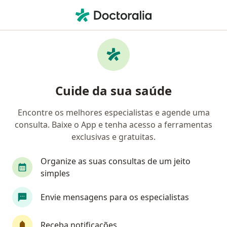
Men
Câncer De Testículo • Ribeirão Preto, São Paulo SP
Filtros
• 1
Convênio
Mapa
Profissionais com experiência Câncer de
Cuide da sua saúde
testículo, Ribeirão Preto
Encontre os melhores especialistas e agende uma
consulta. Baixe o App e tenha acesso a ferramentas
Qual especialização você está procurando?
exclusivas e gratuitas.
Urologista
Oncologista
Cirurgião geral
Organize as suas consultas de um jeito
simples
Envie mensagens para os especialistas
Receba notificações