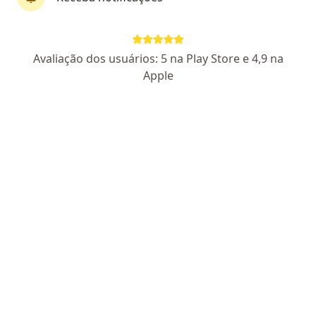
Dr. Cassius Martins
Avaliação dos usuários: 5 na Play Store e 4,9 na
·
Mais
Urologista
Apple
128 opiniões
CRM 134106 SP
RQE 64759
RQE 39576
Pacientes fiéis
Endereço
Teleconsulta
Rua Nélio Guimarães 997, Ribeirão Preto
•
Mapa
IBBeP - Instituto Brasileiro de Bexiga e Próstata
Consulta Urologia
a partir de r$ 700
Esse especialista não oferece agendamento online para esse endereço.
Solicite um atendimento