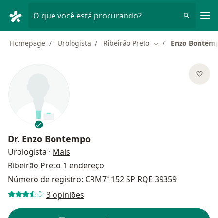
Men
O que você está procurando?
Homepage
Urologista
Ribeirão Preto
Enzo Bontem
Mudar de cidade
Dr.
Enzo Bontempo
sobre as especializações
Urologista
·
Mais
Ribeirão Preto
1 endereço
Número de registro: CRM71152 SP RQE 39359
3 opiniões