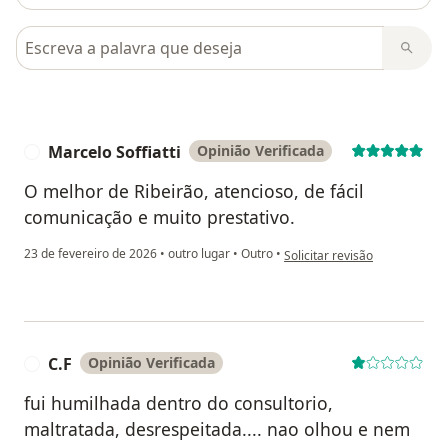
Pesquisar em opiniões
Marcelo Soffiatti
Opinião Verificada
M
O melhor de Ribeirão, atencioso, de fácil
comunicação e muito prestativo.
na opinião do utilizador Marce
23 de fevereiro de 2026
•
outro lugar
•
Outro
•
Solicitar revisão
C.F
Opinião Verificada
C
fui humilhada dentro do consultorio,
maltratada, desrespeitada.... nao olhou e nem