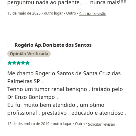
perguntou nada ao paciente, .... nunca mais!!!!!
na opinião do utilizador C.F
15 de maio de 2025
•
outro lugar
•
Outro
•
Solicitar revisão
Rogério Ap.Donizete dos Santos
R
Opinião Verificada
Me chamo Rogerio Santos de Santa Cruz das
Palmeiras SP .
Tenho um tumor renal benigno , tratado pelo
Dr Enzo Bontempo .
Eu fui muito bem atendido , um otimo
profissional , prestativo , educado e atencioso .
na opinião do utilizador Rog
13 de dezembro de 2019
•
outro lugar
•
Outro
•
Solicitar revisão