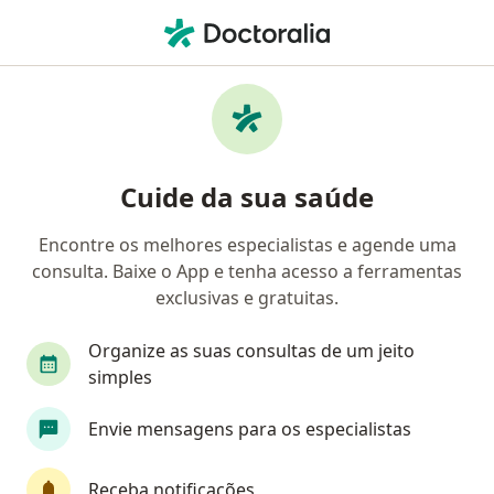
Men
Candidíase Oral Ou Aftas • Rio de Janeiro, Rio de Janeiro RJ
Filtros
• 1
Convênio
Mapa
Profissionais com experiência Candidíase
Cuide da sua saúde
oral ou aftas, Rio de Janeiro
Encontre os melhores especialistas e agende uma
consulta. Baixe o App e tenha acesso a ferramentas
Qual especialização você está procurando?
exclusivas e gratuitas.
Dentista
Pediatra
Ortodontista
Médi
Organize as suas consultas de um jeito
simples
Envie mensagens para os especialistas
Receba notificações