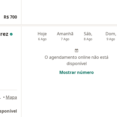
R$ 700
arez
Hoje
Amanhã
Sáb,
Dom,
6 Ago
7 Ago
8 Ago
9 Ago
O agendamento online não está
disponível
Mostrar número
sé dos Campos
•
Mapa
sponível