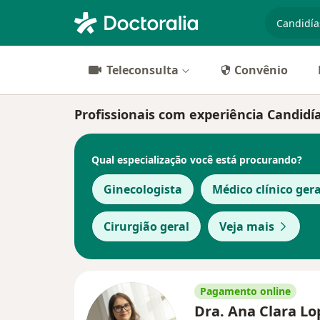
especiali
Teleconsulta
Convênio
Profissionais com experiência Candidí
Qual especialização você está procurando?
Ginecologista
Médico clínico gera
Cirurgião geral
Veja mais
Pagamento online
Dra. Ana Clara L