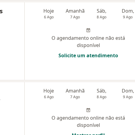
s
Hoje
Amanhã
Sáb,
Dom,
6 Ago
7 Ago
8 Ago
9 Ago
O agendamento online não está
disponível
Solicite um atendimento
Hoje
Amanhã
Sáb,
Dom,
6 Ago
7 Ago
8 Ago
9 Ago
,
O agendamento online não está
disponível