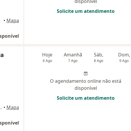
disponível
Solicite um atendimento
•
Mapa
sponível
va
Hoje
Amanhã
Sáb,
Dom,
6 Ago
7 Ago
8 Ago
9 Ago
O agendamento online não está
disponível
Solicite um atendimento
o Dimas, São José dos Campos
•
Mapa
sponível