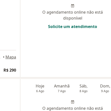
O agendamento online não está
disponível
Solicite um atendimento
os Campos
•
Mapa
R$ 290
Hoje
Amanhã
Sáb,
Dom,
6 Ago
7 Ago
8 Ago
9 Ago
O agendamento online não está