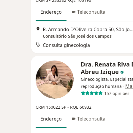
CRM SP 233382
RQE 103196
Endereço
Teleconsulta
R. Armando D'Oliveira Cobra 50, São José do
Consultório São José dos Campos
Consulta ginecologia
Dra. Renata Riva
Abreu Izique
Ginecologista, Especialist
·
Ma
reprodução humana
157 opiniões
CRM 150022 SP - RQE 60932
Endereço
Teleconsulta