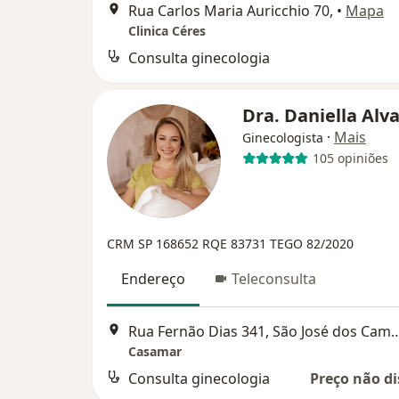
Rua Carlos Maria Auricchio 70,
•
Mapa
Clinica Céres
Consulta ginecologia
Dra. Daniella Alv
·
Mais
Ginecologista
105 opiniões
CRM SP 168652
RQE 83731
TEGO 82/2020
Endereço
Teleconsulta
Rua Fernão Dias 341, São Jo
Casamar
Consulta ginecologia
Preço não di