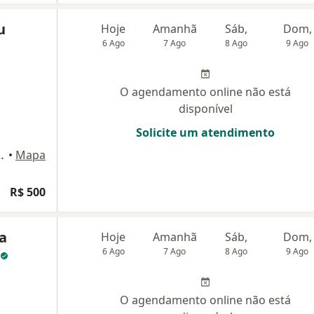
u
Hoje
Amanhã
Sáb,
Dom,
6 Ago
7 Ago
8 Ago
9 Ago
O agendamento online não está
disponível
Solicite um atendimento
7 sala 705, São José dos Campos
•
Mapa
R$ 500
a
Hoje
Amanhã
Sáb,
Dom,
6 Ago
7 Ago
8 Ago
9 Ago
O agendamento online não está