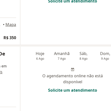
Solicite um atendimento
s Campos
•
Mapa
R$ 350
 De
Hoje
Amanhã
Sáb,
Dom,
6 Ago
7 Ago
8 Ago
9 Ago
a em
is
O agendamento online não está
disponível
Solicite um atendimento