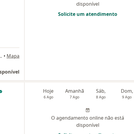
disponível
Solicite um atendimento
ão Dimas - SJC, São José dos Campos
•
Mapa
sponível
Hoje
Amanhã
Sáb,
Dom,
6 Ago
7 Ago
8 Ago
9 Ago
O agendamento online não está
disponível