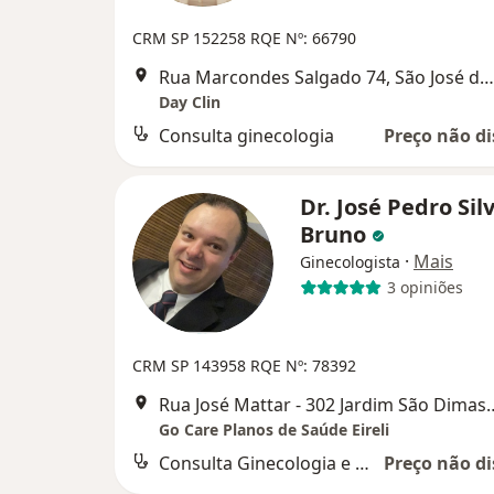
CRM SP 152258 RQE Nº: 66790
Rua Marcondes Salgado 74, São José dos Campos
Day Clin
Consulta ginecologia
Preço não di
Dr. José Pedro Sil
Bruno
·
Mais
Ginecologista
3 opiniões
CRM SP 143958
RQE Nº: 78392
Rua José Mattar - 302 Jardim Sã
Go Care Planos de Saúde Eireli
Consulta Ginecologia e Obstetrícia
Preço não di