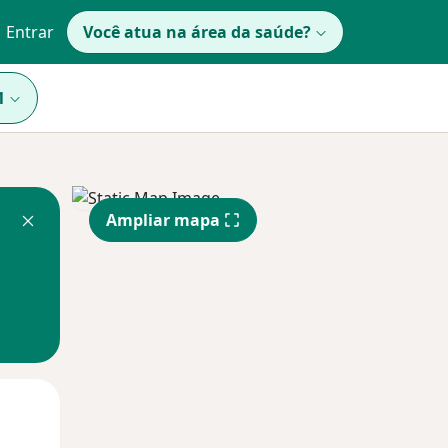
Entrar
Você atua na área da saúde?
1
Ampliar mapa
Segunda-feira
Ter,
Qua
10 Ago
11 Ago
12 Ago