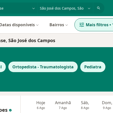
dade, doença ou nome
cidade ou região
Datas disponíveis
Bairros
Mais filtros
•
ase, São José dos Campos
l
Ortopedista - Traumatologista
Pediatra
Hoje
Amanhã
Sáb,
Dom,
6 Ago
7 Ago
8 Ago
9 Ago
opes