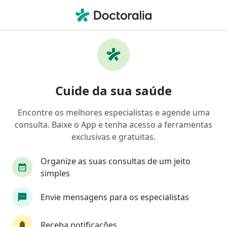
Men
Cardiomiopatia Dilatada • João Pessoa, Paraíba PB
Filtros
• 1
Convênio
Mapa
Profissionais com experiência
Cuide da sua saúde
Cardiomiopatia Dilatada, João Pessoa
Encontre os melhores especialistas e agende uma
consulta. Baixe o App e tenha acesso a ferramentas
Qual especialização você está procurando?
exclusivas e gratuitas.
Cardiologista
Médico clínico geral
Cirurgi
Organize as suas consultas de um jeito
simples
Envie mensagens para os especialistas
Receba notificações