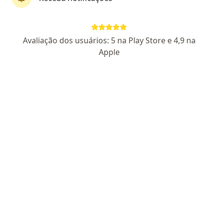
Dr. Luiz Eugênio Prota
Avaliação dos usuários: 5 na Play Store e 4,9 na
·
Mais
Cardiologista
Apple
276 opiniões
CRM PB 16644
RQE Nº: 8689
Endereço 1
Endereço 2
Rua Maria Caetano Fernandes de Lima 131, João Pessoa
•
Mapa
Clínica Ecocardio
Consulta Cardiologia
R$ 300
Esse especialista não oferece agendamento online para esse endereço.
Solicite um atendimento