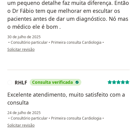
um pequeno detalhe faz muita diferença. Então
o Dr Fábio tem que melhorar em escultar os
pacientes antes de dar um diagnóstico. Nó mas
o médico ele é bom .
30 de julho de 2025
•
Consultório particular
•
Primeira consulta Cardiologia
•
na opinião do utilizador Beatriz
Solicitar revisão
RHLF
Consulta verificada
R
Excelente atendimento, muito satisfeito com a
consulta
24 de julho de 2025
•
Consultório particular
•
Primeira consulta Cardiologia
•
na opinião do utilizador RHLF
Solicitar revisão