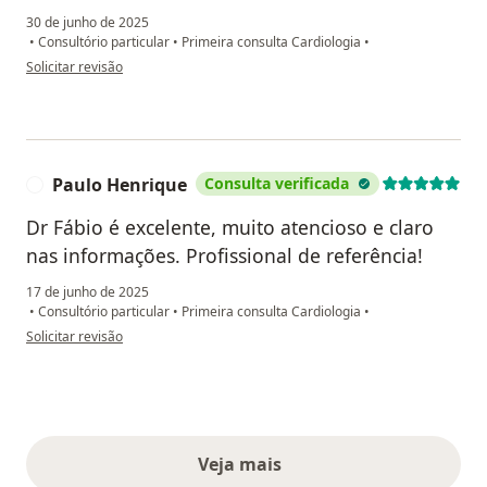
30 de junho de 2025
•
Consultório particular
•
Primeira consulta Cardiologia
•
na opinião do utilizador Laís M
Solicitar revisão
Paulo Henrique
Consulta verificada
P
Dr Fábio é excelente, muito atencioso e claro
nas informações. Profissional de referência!
17 de junho de 2025
•
Consultório particular
•
Primeira consulta Cardiologia
•
na opinião do utilizador Paulo Henrique
Solicitar revisão
Veja mais
opiniões acima