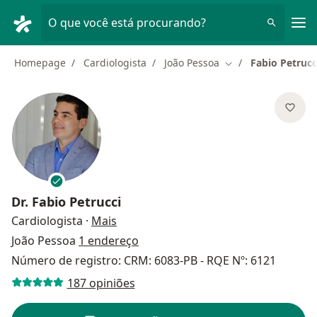
Men
O que você está procurando?
Homepage
Cardiologista
João Pessoa
Fabio Petrucc
Mudar de cidade
Dr.
Fabio Petrucci
sobre as especializações
Cardiologista
·
Mais
João Pessoa
1 endereço
Número de registro: CRM: 6083-PB - RQE Nº: 6121
187 opiniões