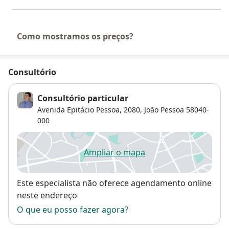
Como mostramos os preços?
Consultório
Consultório particular
Avenida Epitácio Pessoa, 2080,
João Pessoa
58040-
000
Ampliar o mapa
abre num novo separador
Disponibilidade
Este especialista não oferece agendamento online
neste endereço
O que eu posso fazer agora?