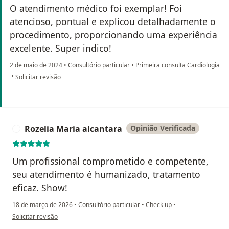
O atendimento médico foi exemplar! Foi
atencioso, pontual e explicou detalhadamente o
procedimento, proporcionando uma experiência
excelente. Super indico!
2 de maio de 2024
•
Consultório particular
•
Primeira consulta Cardiologia
na opinião do utilizador Bruno César Pereira Lima
•
Solicitar revisão
Rozelia Maria alcantara
Opinião Verificada
R
Um profissional comprometido e competente,
seu atendimento é humanizado, tratamento
eficaz. Show!
18 de março de 2026
•
Consultório particular
•
Check up
•
na opinião do utilizador Rozelia Maria alcantara
Solicitar revisão