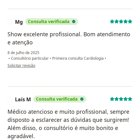
Mg
Consulta verificada
M
Show excelente profissional. Bom atendimento
e atenção
8 de julho de 2025
•
Consultório particular
•
Primeira consulta Cardiologia
•
na opinião do utilizador Mg
Solicitar revisão
Laís M
Consulta verificada
L
Médico atencioso e muito profissional, sempre
disposto a esclarecer as dúvidas que surgirem!
Além disso, o consultório é muito bonito e
agradável.