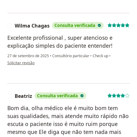
Wilma Chagas
Consulta verificada
W
Excelente profissional , super atencioso e
explicação simples do paciente entender!
27 de setembro de 2025
•
Consultório particular
•
Check up
•
na opinião do utilizador Wilma Chagas
Solicitar revisão
Beatriz
Consulta verificada
B
Bom dia, olha médico ele é muito bom tem
suas qualidades, mais atende muito rápido não
escuta o paciente isso é muito ruim porque
mesmo que Ele diga que não tem nada mais