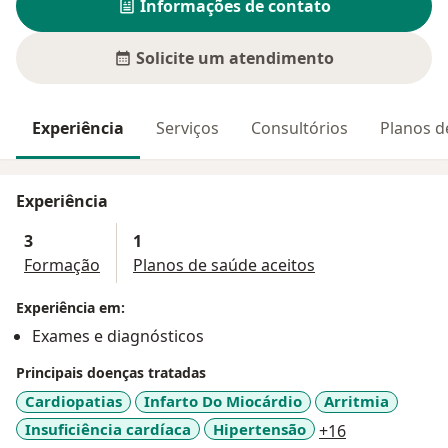
Informações de contato
Solicite um atendimento
Experiência
Serviços
Consultórios
Planos d
Experiência
3
1
Formação
Planos de saúde aceitos
Experiência em:
Exames e diagnósticos
Principais doenças tratadas
Cardiopatias
Infarto Do Miocárdio
Arritmia
a11y_sr_more
Insuficiência cardíaca
Hipertensão
+16