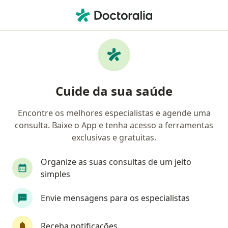
Men
Cisto De Baker • Natal, Rio Grande do Norte RN
Filtros
• 1
Convênio
Mapa
Profissionais com experiência Cisto de
Cuide da sua saúde
Baker, Natal
Encontre os melhores especialistas e agende uma
consulta. Baixe o App e tenha acesso a ferramentas
Qual especialização você está procurando?
exclusivas e gratuitas.
Ortopedista - Traumatologista
Médico Acupun
Organize as suas consultas de um jeito
simples
Envie mensagens para os especialistas
Receba notificações