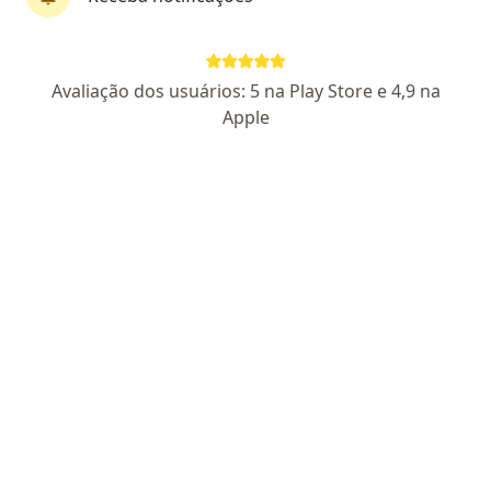
Dr. Rodrigo Bezerra Braga
Avaliação dos usuários: 5 na Play Store e 4,9 na
·
Mais
Ortopedista - traumatologista
Apple
4 opiniões
CRM 5384 RN
RQE 1183
Endereço 1
Endereço 2
Teleconsulta
Rua Dr. Poty Nóbrega, 1946, Natal
•
Mapa
Articulare - Consultório de ortopedia
Primeira consulta ortopedia e traumatologia
Preço não disponível
Esse especialista não oferece agendamento online para esse endereço.
Solicite um atendimento