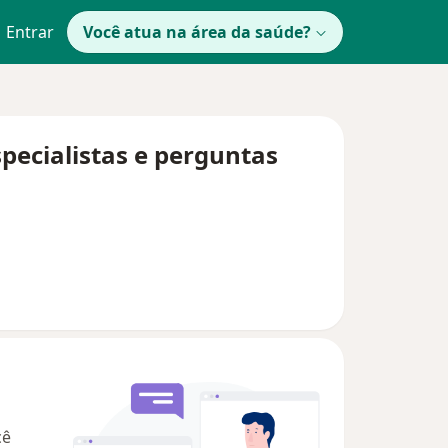
Entrar
Você atua na área da saúde?
specialistas e perguntas
cê