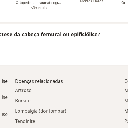
Montes Claros
Ortopedista - traumatologista
São Paulo
istese da cabeça femural ou epifisiólise?
lise
Doenças relacionadas
O
Artrose
M
lise
Bursite
M
Lombalgia (dor lombar)
M
lise
Tendinite
P