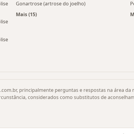
lise
Gonartrose (artrose do joelho)
P
Mais (15)
M
Mais na categoria: Doenças relacionadas
lise
lise
 cabeça femural ou Epifisiólise por cidade
.com.br, principalmente perguntas e respostas na área da
rcunstância, considerados como substitutos de aconselha