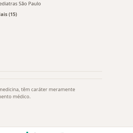
ediatras São Paulo
ais (15)
Mais na categoria: Os médicos mais procurados
 medicina, têm caráter meramente
mento médico.