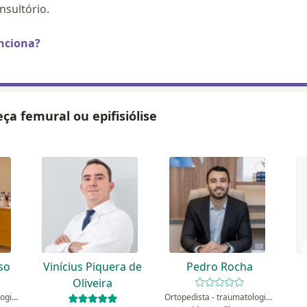
sultório.
nciona?
beça femural ou epifisiólise
so
Vinícius Piquera de
Pedro Rocha
Oliveira
Ortopedista - traumatologista
Ortopedista - traumatologista