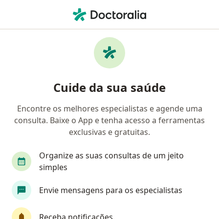
Men
Colecistite Enfisematosa • Curitiba, Paraná PR
Filtros
• 1
Convênio
Mapa
Profissionais com experiência Colecistite
Cuide da sua saúde
Enfisematosa, Curitiba
Encontre os melhores especialistas e agende uma
consulta. Baixe o App e tenha acesso a ferramentas
Qual especialização você está procurando?
exclusivas e gratuitas.
Cirurgião do aparelho digestivo
Cirurgião gera
Organize as suas consultas de um jeito
simples
Envie mensagens para os especialistas
Receba notificações