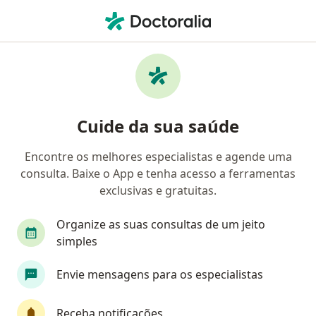
Men
Conjuntivite • Duque de Caxias, Rio de Janeiro RJ
Filtros
• 1
Convênio
Mapa
Profissionais com experiência Conjuntivite,
Cuide da sua saúde
Duque de Caxias
Encontre os melhores especialistas e agende uma
consulta. Baixe o App e tenha acesso a ferramentas
Qual especialização você está procurando?
exclusivas e gratuitas.
Oftalmologista
Generalista
Organize as suas consultas de um jeito
simples
Envie mensagens para os especialistas
Receba notificações