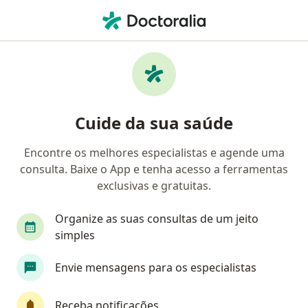
Men
Ceratocone • Duque de Caxias, Rio de Janeiro RJ
Filtros
• 1
Convênio
Mapa
Profissionais com experiência Ceratocone,
Cuide da sua saúde
Duque de Caxias
Encontre os melhores especialistas e agende uma
consulta. Baixe o App e tenha acesso a ferramentas
Qual especialização você está procurando?
exclusivas e gratuitas.
Oftalmologista
Organize as suas consultas de um jeito
simples
Envie mensagens para os especialistas
Receba notificações