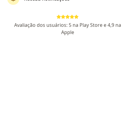
Dr. Paulo Henrique Santana Rego
Avaliação dos usuários: 5 na Play Store e 4,9 na
Oftalmologista
Apple
80 opiniões
CRM 387089 RJ
Endereço
Teleconsulta
Rua Correa Méier, 55 25 de agosto, Duque de Caxias
•
Mapa
Ophtalmed Clínica e Cirurgia de Olhos
Primeira consulta Oftalmologia
R$ 200
Esse especialista não oferece agendamento online para esse endereço.
Solicite um atendimento