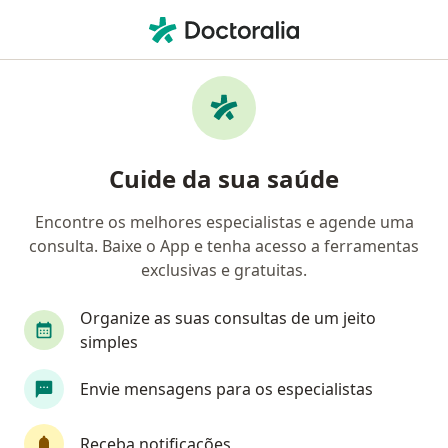
Men
Conjuntivite • Mogi das Cruzes, São Paulo SP
Filtros
• 1
Convênio
Mapa
Profissionais com experiência Conjuntivite,
Cuide da sua saúde
Mogi das Cruzes
Encontre os melhores especialistas e agende uma
consulta. Baixe o App e tenha acesso a ferramentas
Qual especialização você está procurando?
exclusivas e gratuitas.
Oftalmologista
Geriatra
Especialista em 
Organize as suas consultas de um jeito
simples
Envie mensagens para os especialistas
Receba notificações