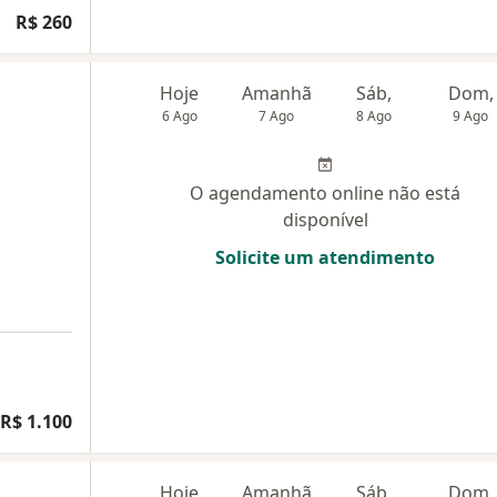
R$ 260
Hoje
Amanhã
Sáb,
Dom,
6 Ago
7 Ago
8 Ago
9 Ago
O agendamento online não está
disponível
Solicite um atendimento
R$ 1.100
Hoje
Amanhã
Sáb,
Dom,