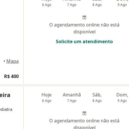
6 Ago
7 Ago
8 Ago
9 Ago
O agendamento online não está
disponível
Solicite um atendimento
•
Mapa
R$ 400
eira
Hoje
Amanhã
Sáb,
Dom,
6 Ago
7 Ago
8 Ago
9 Ago
ediatra
O agendamento online não está
disponível