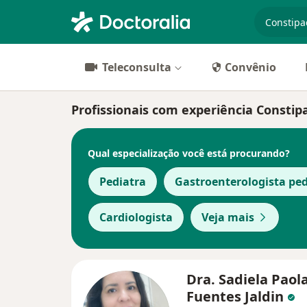
especiali
Teleconsulta
Convênio
Profissionais com experiência Consti
Qual especialização você está procurando?
Pediatra
Gastroenterologista ped
Cardiologista
Veja mais
Dra. Sadiela Paol
Fuentes Jaldin