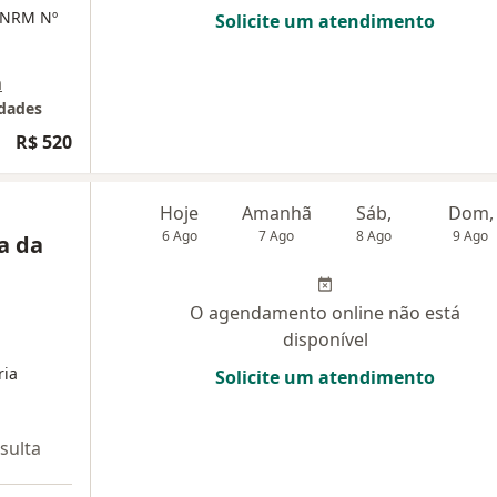
NRM Nº
Solicite um atendimento
a
idades
R$ 520
Hoje
Amanhã
Sáb,
Dom,
6 Ago
7 Ago
8 Ago
9 Ago
a da
O agendamento online não está
disponível
ria
Solicite um atendimento
sulta