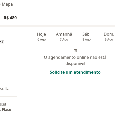
•
Mapa
R$ 480
Hoje
Amanhã
Sáb,
Dom,
6 Ago
7 Ago
8 Ago
9 Ago
ez
O agendamento online não está
disponível
Solicite um atendimento
sulta
apa
 Place