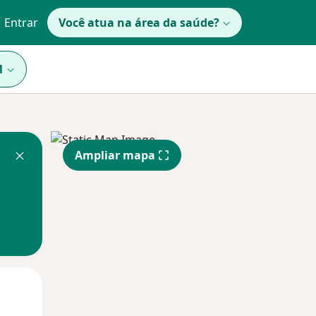
Entrar
Você atua na área da saúde?
1
Ampliar mapa
Segunda-feira
Ter,
Qua
10 Ago
11 Ago
12 Ago