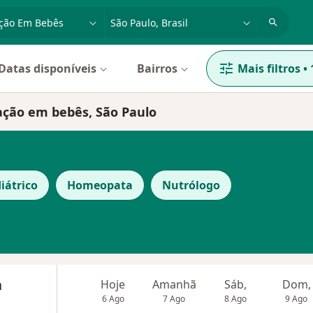
dade, doença ou nome
cidade ou região
Datas disponíveis
Bairros
Mais filtros
•
pação em bebês, São Paulo
iátrico
Homeopata
Nutrólogo
a
Hoje
Amanhã
Sáb,
Dom,
6 Ago
7 Ago
8 Ago
9 Ago