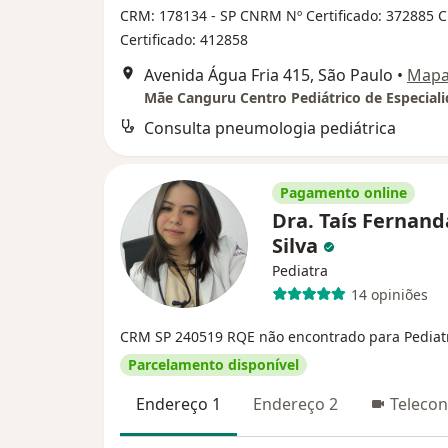
CRM: 178134 - SP
CNRM Nº Certificado: 372885
C
Certificado: 412858
Avenida Água Fria 415, São Paulo
•
Map
Mãe Canguru Centro Pediátrico de Especial
Consulta pneumologia pediátrica
Pagamento online
Dra. Taís Fernand
Silva
Pediatra
14 opiniões
CRM SP 240519
RQE não encontrado para Pediat
Parcelamento disponível
Endereço 1
Endereço 2
Telecon