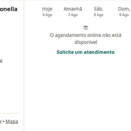
Tonella
Hoje
Amanhã
Sáb,
Dom,
6 Ago
7 Ago
8 Ago
9 Ago
O agendamento online não está
disponível
Solicite um atendimento
il
o
•
Mapa