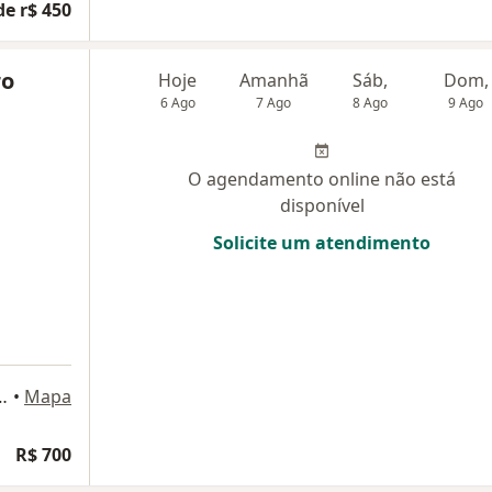
de r$ 450
ro
Hoje
Amanhã
Sáb,
Dom,
6 Ago
7 Ago
8 Ago
9 Ago
O agendamento online não está
disponível
Solicite um atendimento
- Conjunto 34, São Paulo
•
Mapa
R$ 700