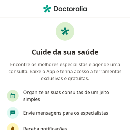
Men
Dor Abdominal • São Paulo, Brasil
Filtros
• 1
Convênio
Mapa
Profissionais com experiência Dor
Cuide da sua saúde
Abdominal, São Paulo
Encontre os melhores especialistas e agende uma
consulta. Baixe o App e tenha acesso a ferramentas
Qual especialização você está procurando?
exclusivas e gratuitas.
Pediatra
Gastroenterologista
Organize as suas consultas de um jeito
Cirurgião geral
simples
Envie mensagens para os especialistas
Cirurgião do aparelho digestivo
Coloproctologista
Veja mais
Receba notificações