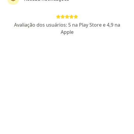
Avaliação dos usuários: 5 na Play Store e 4,9 na
Apple
Perfil novo
Pagamento online
Parcelamento disponível
Dr. Fernando Rodriguez Guzman
·
Mais
Endoscopista, Cirurgião geral
12 opiniões
CRM SP 181266
- RQE 144883 - RQE 122532
Endereço
Teleconsulta