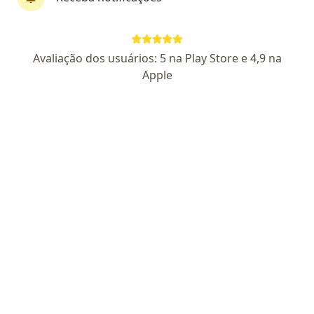
Dr. Alexandre Magalhães
Avaliação dos usuários: 5 na Play Store e 4,9 na
Médico clínico geral, Cardiologista
Apple
177 opiniões
CRM: 653772-RJ
Pacientes fiéis
Endereço
Teleconsulta
Rua Getulio Vargas 87 / 804 e 806, Nova Iguaçu
•
Mapa
Dr Alexandre Magalhães - NOVA IGUAÇU
Consulta Cardiologia
R$ 300
Esse especialista não oferece agendamento online para esse endereço.
Solicite um atendimento