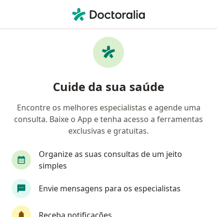
Men
Coronariopatia • Nova Iguaçu, Rio de Janeiro RJ
Filtros
• 1
Convênio
Mapa
Profissionais com experiência
Cuide da sua saúde
Coronariopatia, Nova Iguaçu
Encontre os melhores especialistas e agende uma
consulta. Baixe o App e tenha acesso a ferramentas
Qual especialização você está procurando?
exclusivas e gratuitas.
Cardiologista
Médico clínico geral
Dermat
Organize as suas consultas de um jeito
simples
Envie mensagens para os especialistas
Receba notificações