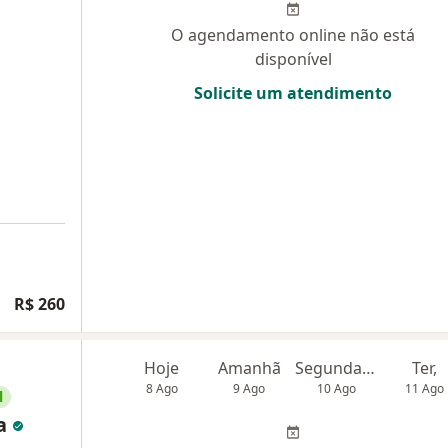
O agendamento online não está
disponível
Solicite um atendimento
R$ 260
Hoje
Amanhã
Segunda-feira
Ter,
8 Ago
9 Ago
10 Ago
11 Ago
l
za