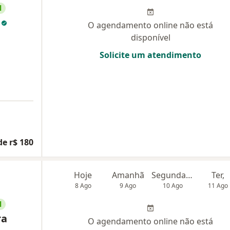
l
s
O agendamento online não está
disponível
Solicite um atendimento
de r$ 180
Hoje
Amanhã
Segunda-feira
Ter,
8 Ago
9 Ago
10 Ago
11 Ago
l
ra
O agendamento online não está