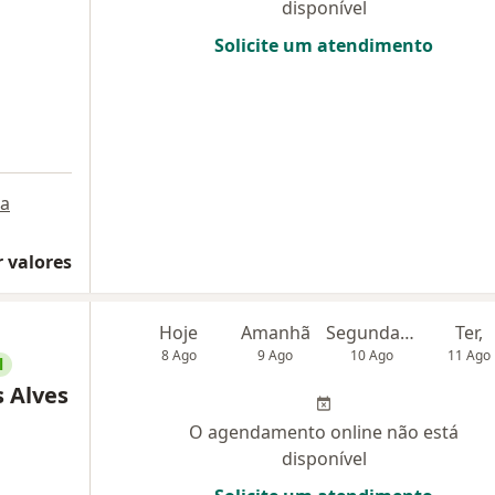
disponível
Solicite um atendimento
a
 valores
Hoje
Amanhã
Segunda-feira
Ter,
8 Ago
9 Ago
10 Ago
11 Ago
l
s Alves
O agendamento online não está
disponível