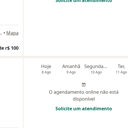
Solicite um atendimento
o, 676, São Caetano do Sul
•
Mapa
de r$ 100
Hoje
Amanhã
Segunda-feira
Ter,
8 Ago
9 Ago
10 Ago
11 Ago
O agendamento online não está
disponível
Solicite um atendimento