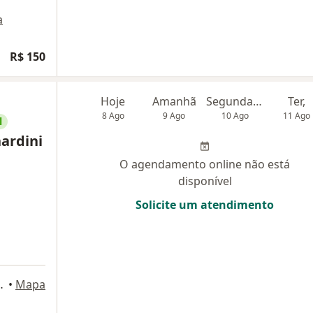
a
R$ 150
Hoje
Amanhã
Segunda-feira
Ter,
8 Ago
9 Ago
10 Ago
11 Ago
l
ardini
O agendamento online não está
disponível
Solicite um atendimento
ns 635, São Paulo
•
Mapa