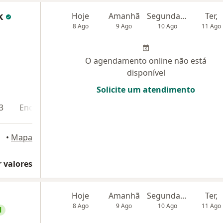
k
Hoje
Amanhã
Segunda-feira
Ter,
8 Ago
9 Ago
10 Ago
11 Ago
O agendamento online não está
disponível
Solicite um atendimento
3
Endereço 4
Endereço 5
Teleconsulta
•
Mapa
 valores
Hoje
Amanhã
Segunda-feira
Ter,
8 Ago
9 Ago
10 Ago
11 Ago
l