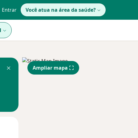
Entrar
Você atua na área da saúde?
1
Ampliar mapa
Qua
Qui,
Sex,
12 Ago
13 Ago
14 Ago