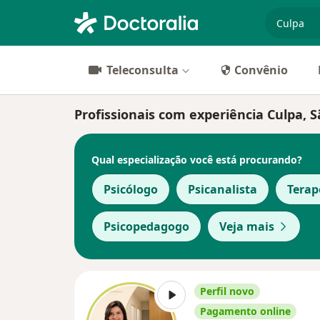
especiali
Teleconsulta
Convênio
Profissionais com experiência Culpa, 
Qual especialização você está procurando?
Psicólogo
Psicanalista
Tera
Psicopedagogo
Veja mais
Perfil novo
Pagamento online