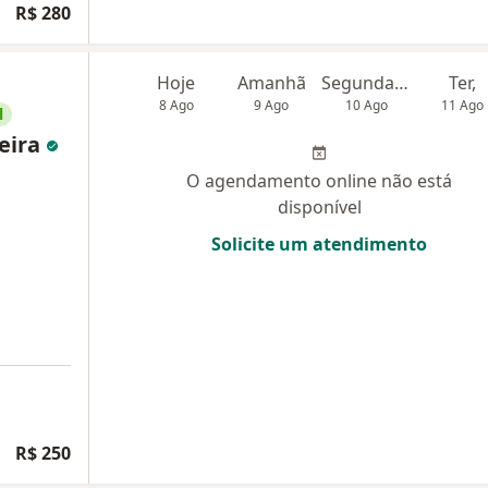
R$ 280
Hoje
Amanhã
Segunda-feira
Ter,
8 Ago
9 Ago
10 Ago
11 Ago
l
reira
O agendamento online não está
disponível
Solicite um atendimento
R$ 250