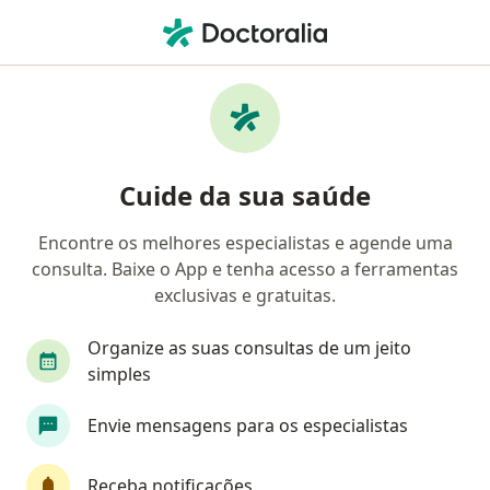
Men
Depressão Da Adolescência • São Caetano do Sul, São Paulo SP
Filtros
• 1
Convênio
Mapa
Profissionais com experiência Depressão da
Cuide da sua saúde
adolescência, São Caetano do Sul
Encontre os melhores especialistas e agende uma
consulta. Baixe o App e tenha acesso a ferramentas
Qual especialização você está procurando?
exclusivas e gratuitas.
Psicólogo
Psiquiatra
Psicanalista
Car
Organize as suas consultas de um jeito
simples
Envie mensagens para os especialistas
Receba notificações