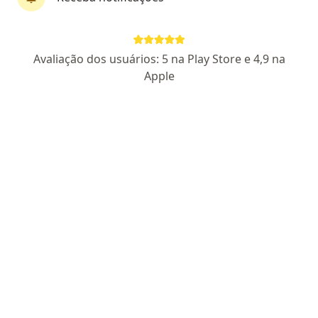
Simone Nassif
Avaliação dos usuários: 5 na Play Store e 4,9 na
·
Mais
Psicóloga, Psicanalista
Apple
6 opiniões
CRP SP 49372
Endereço
Teleconsulta
Rua Gonzaga 220, São Caetano do Sul
•
Mapa
Clinica de Psicologia Simone Nassif
Consulta de psicologia online
R$ 250
Esse especialista não oferece agendamento online para esse endereço.
Solicite um atendimento