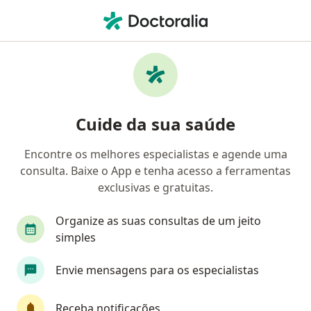
Men
Depressão No Idoso • Belo Horizonte, Minas Gerais MG
Filtros
• 1
Convênio
Mapa
Profissionais com experiência Depressão no
Cuide da sua saúde
idoso, Belo Horizonte
Encontre os melhores especialistas e agende uma
consulta. Baixe o App e tenha acesso a ferramentas
Qual especialização você está procurando?
exclusivas e gratuitas.
Psiquiatra
Médico clínico geral
Médico de
Organize as suas consultas de um jeito
simples
Envie mensagens para os especialistas
Receba notificações