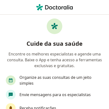
Men
Dermatite Seborreica • Belo Horizonte, Minas Gerais MG
Filtros
• 1
Convênio
Mapa
Profissionais com experiência Dermatite
Cuide da sua saúde
Seborreica, Belo Horizonte
Encontre os melhores especialistas e agende uma
consulta. Baixe o App e tenha acesso a ferramentas
Qual especialização você está procurando?
exclusivas e gratuitas.
Dermatologista
Generalista
Especialista
Organize as suas consultas de um jeito
simples
Envie mensagens para os especialistas
Receba notificações