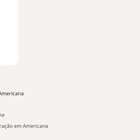
Americana
na
fração em Americana