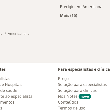
Pterígio em Americana
Mais (15)
s Americana
Mais na categoria: 
Americana
Mudar de cidade
Mudar de cidade
tes
Para especialistas e clínic
listas
Preço
s e Hospitais
Solução para especialistas
 de saúde
Solução para clinicas
te ao especialista
Noa Notes
novo
amentos
Conteúdos
os
Termos de uso