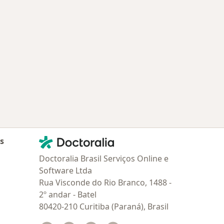
Doenças relacionadas em Americana
Contato
Doctoralia - Homepage
as
Doctoralia Brasil Serviços Online e
Software Ltda
Rua Visconde do Rio Branco, 1488 -
2º andar - Batel
80420-210 Curitiba (Paraná), Brasil