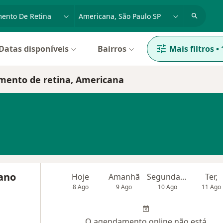
dade, doença ou nome
cidade ou região
Datas disponíveis
Bairros
Mais filtros
•
amento de retina, Americana
ano
Hoje
Amanhã
Segunda-feira
Ter,
8 Ago
9 Ago
10 Ago
11 Ago
O agendamento online não está