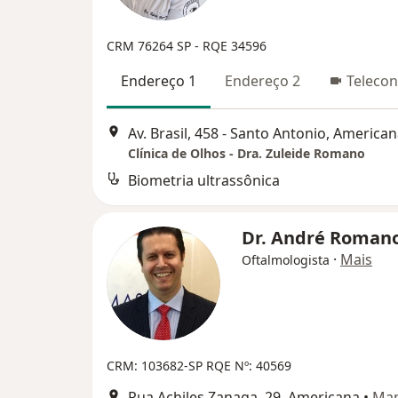
CRM 76264 SP - RQE 34596
Endereço 1
Endereço 2
Telecon
Av. Brasil, 458 - Santo Antonio, America
Clínica de Olhos - Dra. Zuleide Romano
Biometria ultrassônica
Dr. André Roman
·
Mais
Oftalmologista
CRM: 103682-SP
RQE Nº: 40569
Rua Achiles Zanaga, 29, Americana
•
Ma