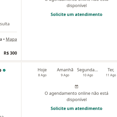
disponível
Solicite um atendimento
sulta
na
•
Mapa
R$ 300
o
Hoje
Amanhã
Segunda-feira
Ter,
8 Ago
9 Ago
10 Ago
11 Ago
O agendamento online não está
disponível
Solicite um atendimento
pa