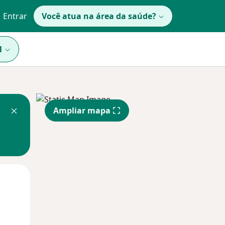
Entrar
Você atua na área da saúde?
1
Ampliar mapa
Qua
Qui,
Sex,
12 Ago
13 Ago
14 Ago