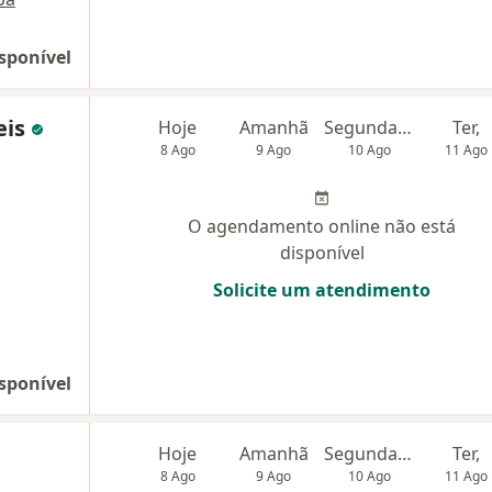
sponível
eis
Hoje
Amanhã
Segunda-feira
Ter,
8 Ago
9 Ago
10 Ago
11 Ago
O agendamento online não está
disponível
Solicite um atendimento
sponível
Hoje
Amanhã
Segunda-feira
Ter,
8 Ago
9 Ago
10 Ago
11 Ago