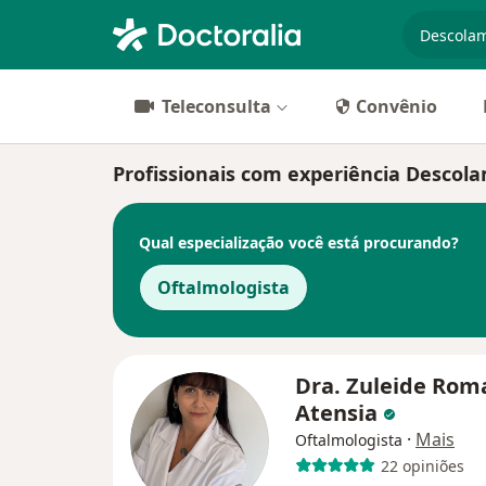
especiali
Teleconsulta
Convênio
Profissionais com experiência Descol
Qual especialização você está procurando?
Oftalmologista
Dra. Zuleide Rom
Atensia
·
Mais
Oftalmologista
22 opiniões