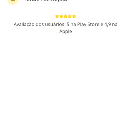
Dra. Zuleide Romano Atensia
Avaliação dos usuários: 5 na Play Store e 4,9 na
·
Mais
Oftalmologista
Apple
22 opiniões
CRM 76264 SP - RQE 34596
Endereço 1
Endereço 2
Teleconsulta
Av. Brasil, 458 - Santo Antonio, Americana
•
Mapa
Clínica de Olhos - Dra. Zuleide Romano
Biometria ultrassônica
R$ 300
Esse especialista não oferece agendamento online para esse endereço.
Solicite um atendimento