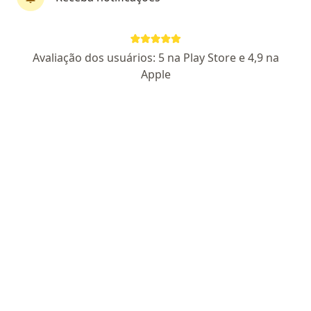
Dr. Ivo Barelli Junior
Avaliação dos usuários: 5 na Play Store e 4,9 na
·
Mais
Oftalmologista
Apple
723 opiniões
CRM SP 102567 - RQE Nº: 38274
Pacientes fiéis
Rua Antônio Frezarin 104, Americana
•
Mapa
Barelli Saúde dos Olhos
Consulta Oftalmologia
R$ 200
Esse especialista não oferece agendamento online para esse endereço.
Solicite um atendimento