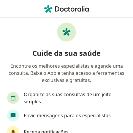
Men
Baixa Visão • Americana, São Paulo SP
Filtros
• 1
Convênio
Mapa
Profissionais com experiência Baixa Visão,
Cuide da sua saúde
Americana
Encontre os melhores especialistas e agende uma
consulta. Baixe o App e tenha acesso a ferramentas
Qual especialização você está procurando?
exclusivas e gratuitas.
Oftalmologista
Organize as suas consultas de um jeito
simples
Envie mensagens para os especialistas
Receba notificações