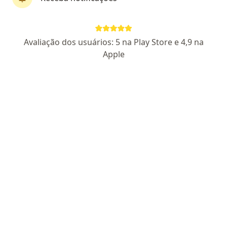
Edilene Galvão dos Santos
Avaliação dos usuários: 5 na Play Store e 4,9 na
·
Mais
Nutricionista
Apple
32 opiniões
CRN3: 78815
Endereço
Teleconsulta
Rua Antônio Meier 212, Mogi das Cruzes
•
Mapa
Clínica Santé Saúde e Estética
Primeira consulta Nutrição
Consultar valores
Esse especialista não oferece agendamento online para esse endereço.
Solicite um atendimento