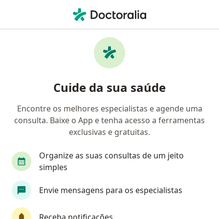
Men
Desnutrição • Mogi das Cruzes, São Paulo SP
Filtros
• 1
Convênio
Mapa
Profissionais com experiência Desnutrição,
Cuide da sua saúde
Mogi das Cruzes
Encontre os melhores especialistas e agende uma
consulta. Baixe o App e tenha acesso a ferramentas
Qual especialização você está procurando?
exclusivas e gratuitas.
Nutricionista
Pediatra
Médico clínico ger
Organize as suas consultas de um jeito
simples
Envie mensagens para os especialistas
Receba notificações