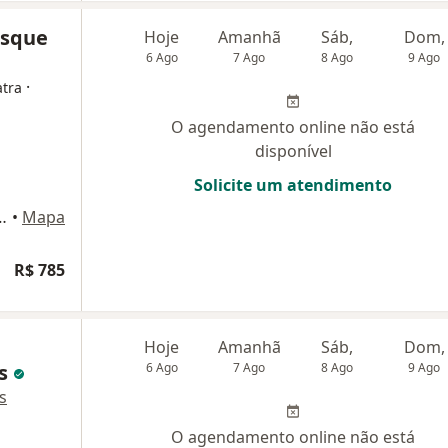
usque
Hoje
Amanhã
Sáb,
Dom,
6 Ago
7 Ago
8 Ago
9 Ago
·
atra
O agendamento online não está
disponível
Solicite um atendimento
ª andar, sala 112, Jardim, Santo André
•
Mapa
R$ 785
Hoje
Amanhã
Sáb,
Dom,
os
6 Ago
7 Ago
8 Ago
9 Ago
s
O agendamento online não está