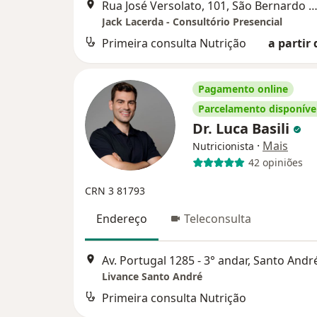
Rua José Versolato, 101, São Bernardo do C
Jack Lacerda - Consultório Presencial
Primeira consulta Nutrição
a partir 
Pagamento online
Parcelamento disponíve
Dr. Luca Basili
·
Mais
Nutricionista
42 opiniões
CRN 3 81793
Endereço
Teleconsulta
Av. Portugal 1285 - 3° andar, Santo Andr
Livance Santo André
Primeira consulta Nutrição