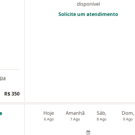
disponível
Solicite um atendimento
pa
R$ 350
Hoje
Amanhã
Sáb,
Dom,
6 Ago
7 Ago
8 Ago
9 Ago