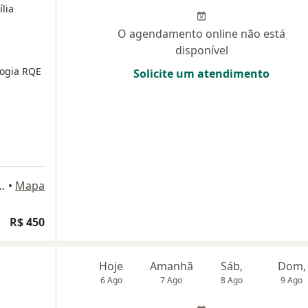
lia
O agendamento online não está
disponível
logia
RQE
Solicite um atendimento
, 180, São Bernardo do Campo
•
Mapa
dade
R$ 450
Hoje
Amanhã
Sáb,
Dom,
6 Ago
7 Ago
8 Ago
9 Ago