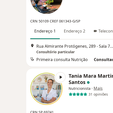
CRN 50109
CREF 061343-G/SP
Endereço 1
Endereço 2
Telecon
Rua Almirante Protógenes, 289 - Sala 71 - Bairro Jardim, Santo André - SP,, Santo An
Consultório particular
Primeira consulta Nutrição
Consultar
Tania Mara Marti
Santos
·
Mais
Nutricionista
31 opiniões
CRN SP 69741