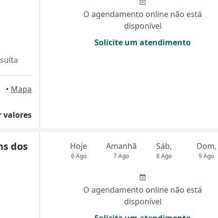
O agendamento online não está
disponível
Solicite um atendimento
sulta
dré, SP
•
Mapa
 valores
ns dos
Hoje
Amanhã
Sáb,
Dom,
6 Ago
7 Ago
8 Ago
9 Ago
O agendamento online não está
disponível
Solicite um atendimento