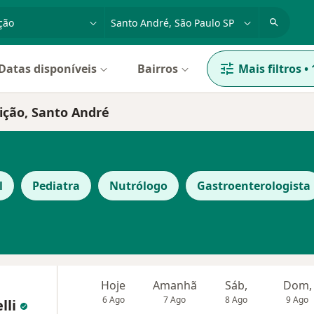
dade, doença ou nome
cidade ou região
Datas disponíveis
Bairros
Mais filtros
•
ição, Santo André
l
Pediatra
Nutrólogo
Gastroenterologista
Hoje
Amanhã
Sáb,
Dom,
6 Ago
7 Ago
8 Ago
9 Ago
lli