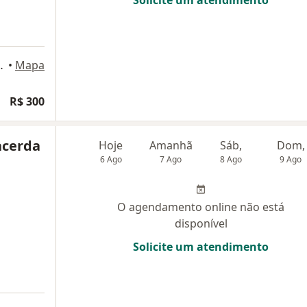
111, Santo André, SP
•
Mapa
R$ 300
acerda
Hoje
Amanhã
Sáb,
Dom,
6 Ago
7 Ago
8 Ago
9 Ago
O agendamento online não está
disponível
Solicite um atendimento