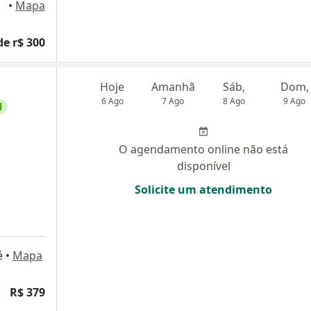
ampo
•
Mapa
de r$ 300
Hoje
Amanhã
Sáb,
Dom,
6 Ago
7 Ago
8 Ago
9 Ago
l
O agendamento online não está
disponível
Solicite um atendimento
é
•
Mapa
R$ 379