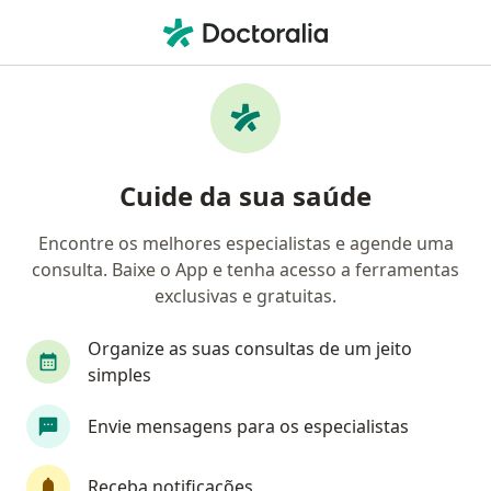
Men
Diabetes Tipo 1 • São Caetano do Sul, São Paulo SP
Filtros
• 1
Convênio
Mapa
Profissionais com experiência Diabetes Tipo
Cuide da sua saúde
1, São Caetano do Sul
Encontre os melhores especialistas e agende uma
consulta. Baixe o App e tenha acesso a ferramentas
Qual especialização você está procurando?
exclusivas e gratuitas.
Nutricionista
Endocrinologista
Pediatra
Organize as suas consultas de um jeito
simples
Envie mensagens para os especialistas
Receba notificações