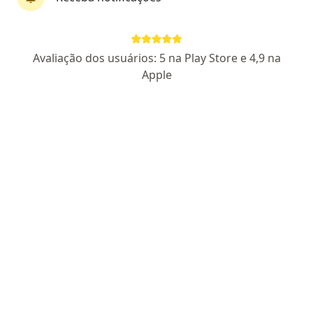
Márcio Martins
Avaliação dos usuários: 5 na Play Store e 4,9 na
·
Mais
Nutricionista
Apple
205 opiniões
CRN 50109
CREF 061343-G/SP
Endereço
Teleconsulta
Network Business Tower Union Alameda Terracota, 215, São Caetano do Sul
•
Mapa
Consultório particular
Primeira consulta Nutrição
Consultar valores
Esse especialista não oferece agendamento online para esse endereço.
Solicite um atendimento