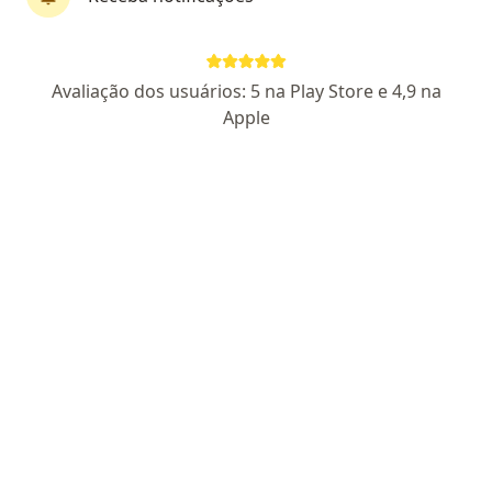
Márcio Martins
Avaliação dos usuários: 5 na Play Store e 4,9 na
·
Mais
Nutricionista
Apple
205 opiniões
CRN 50109
CREF 061343-G/SP
Endereço
Teleconsulta
Network Business Tower Union Alameda Terracota, 215, São Caetano do Sul
•
Mapa
Consultório particular
Primeira consulta Nutrição
Consultar valores
Esse especialista não oferece agendamento online para esse endereço.
Solicite um atendimento