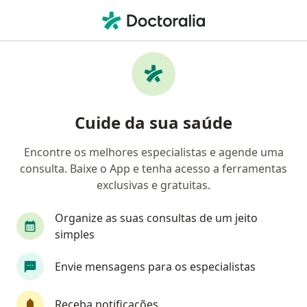
Men
Dislipidemias • São Caetano do Sul, São Paulo SP
Filtros
• 1
Convênio
Mapa
Profissionais com experiência Dislipidemias,
Cuide da sua saúde
São Caetano do Sul
Encontre os melhores especialistas e agende uma
consulta. Baixe o App e tenha acesso a ferramentas
Qual especialização você está procurando?
exclusivas e gratuitas.
Nutricionista
Endocrinologista
Cardiolog
Organize as suas consultas de um jeito
simples
Envie mensagens para os especialistas
Receba notificações