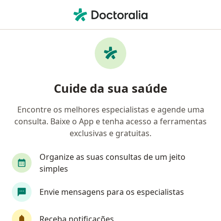
Men
Diabetes Tipo 2 • São Luís, Maranhão MA
Filtros
• 1
Convênio
Mapa
Profissionais com experiência Diabetes Tipo
Cuide da sua saúde
2, São Luís
Encontre os melhores especialistas e agende uma
consulta. Baixe o App e tenha acesso a ferramentas
Qual especialização você está procurando?
exclusivas e gratuitas.
Nutricionista
Médico clínico geral
Endocr
Organize as suas consultas de um jeito
simples
Envie mensagens para os especialistas
Receba notificações