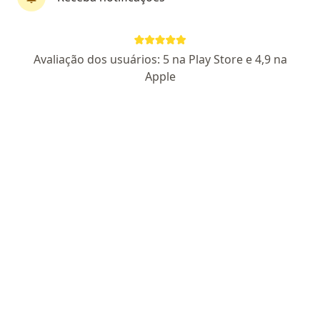
Pagamento online
Parcelamento disponível
Avaliação dos usuários: 5 na Play Store e 4,9 na
Dra. Lara Kuerten
Apple
·
Mais
Endocrinologista
62 opiniões
CRM RJ 1322591
- RQE nao encontrado para
(ENDOCRINOLOGISTA)
Pacientes fiéis
Endereço
Teleconsulta
Alameda E 1, São Luís
•
Mapa
Teleconsulta São Luis
Teleconsulta
R$ 300
Esse especialista não oferece agendamento online para esse endereço.