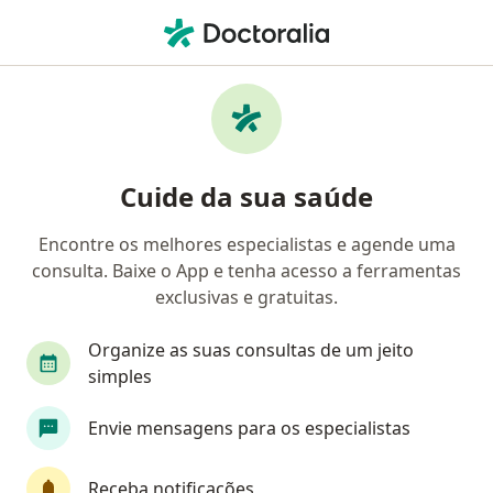
Men
Osteoporose • São Luís, Maranhão MA
Filtros
• 1
Convênio
Mapa
Profissionais com experiência Osteoporose,
Cuide da sua saúde
São Luís
Encontre os melhores especialistas e agende uma
consulta. Baixe o App e tenha acesso a ferramentas
Qual especialização você está procurando?
exclusivas e gratuitas.
Endocrinologista
Reumatologista
Médico 
Organize as suas consultas de um jeito
simples
Envie mensagens para os especialistas
Receba notificações