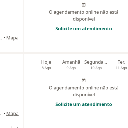
O agendamento online não está
disponível
Solicite um atendimento
cj 43, São Bernardo do Campo
•
Mapa
Hoje
Amanhã
Segunda-feira
Ter,
8 Ago
9 Ago
10 Ago
11 Ago
O agendamento online não está
disponível
Solicite um atendimento
rnardo do Campo
•
Mapa