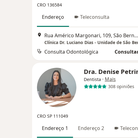
CRO 136584
Endereço
Teleconsulta
Rua Américo Margonari, 109, São Bernardo do C
Consulta Odontológica
Consultar
Dra. Denise Petr
·
Mais
Dentista
308 opiniões
CRO SP 111049
Endereço 1
Endereço 2
Telecon