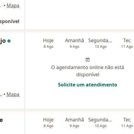
o do Campo
•
Mapa
sponível
újo
Hoje
Amanhã
Segunda-feira
Ter,
8 Ago
9 Ago
10 Ago
11 Ago
O agendamento online não está
disponível
Solicite um atendimento
rgas 291, São Bernardo do Campo
•
Mapa
e
Hoje
Amanhã
Segunda-feira
Ter,
8 Ago
9 Ago
10 Ago
11 Ago