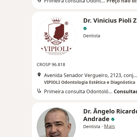
Primeira consulta Odontológica
Preço não di
Dr. Vinicius Pioli 
Dentista
CROSP 96.818
Avenida Senador Vergueiro, 2123, conj. 503 - Edifício Mar
VIPIOLI Odontologia Estética e Diagnóstica
Primeira consulta Odontológica
Consultar
Dr. Ângelo Ricard
Andrade
·
Mais
Dentista