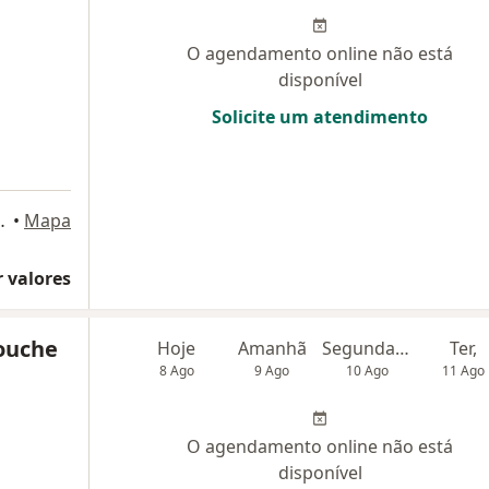
O agendamento online não está
disponível
Solicite um atendimento
15, São Bernardo do Campo
•
Mapa
 valores
ouche
Hoje
Amanhã
Segunda-feira
Ter,
8 Ago
9 Ago
10 Ago
11 Ago
O agendamento online não está
disponível