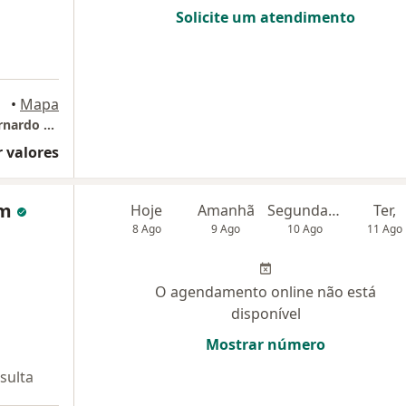
Solicite um atendimento
ampo
•
Mapa
Clínica Dr. Luciano Dias - Unidade de São Bernardo do Campo
 valores
im
Hoje
Amanhã
Segunda-feira
Ter,
8 Ago
9 Ago
10 Ago
11 Ago
O agendamento online não está
disponível
Mostrar número
sulta