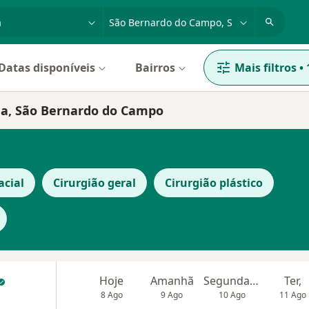
dade, doença ou nome
cidade ou região
Datas disponíveis
Bairros
Mais filtros
•
ma, São Bernardo do Campo
acial
Cirurgião geral
Cirurgião plástico
Hoje
Amanhã
Segunda-feira
Ter,
8 Ago
9 Ago
10 Ago
11 Ago