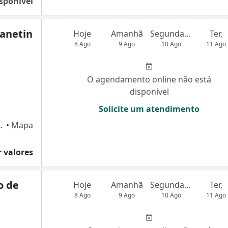
sponível
Zanetin
Hoje
Amanhã
Segunda-feira
Ter,
8 Ago
9 Ago
10 Ago
11 Ago
O agendamento online não está
disponível
Solicite um atendimento
co Zero Tower, São Bernardo do Campo
•
Mapa
 valores
o de
Hoje
Amanhã
Segunda-feira
Ter,
8 Ago
9 Ago
10 Ago
11 Ago