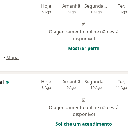
Hoje
Amanhã
Segunda-feira
Ter,
8 Ago
9 Ago
10 Ago
11 Ago
O agendamento online não está
disponível
Mostrar perfil
•
Mapa
el
Hoje
Amanhã
Segunda-feira
Ter,
8 Ago
9 Ago
10 Ago
11 Ago
O agendamento online não está
disponível
Solicite um atendimento