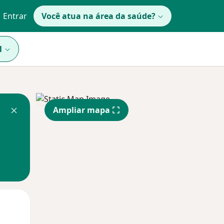
Entrar
Você atua na área da saúde?
1
Ampliar mapa
Qua
Qui,
Sex,
12 Ago
13 Ago
14 Ago