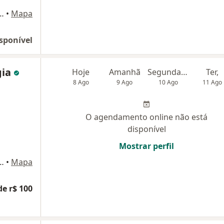
233, São Bernardo do Campo
•
Mapa
sponível
gia
Hoje
Amanhã
Segunda-feira
Ter,
8 Ago
9 Ago
10 Ago
11 Ago
O agendamento online não está
disponível
Mostrar perfil
233, São Bernardo do Campo
•
Mapa
de r$ 100