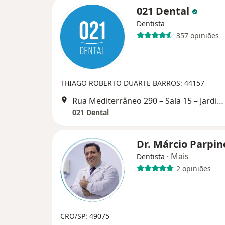
021 Dental
Dentista
357 opiniões
THIAGO ROBERTO DUARTE BARROS: 44157
Rua Mediterrâneo 290 – Sala 15 – Jardim do Mar – São Bernardo do Campo – SP, São Bernardo do Campo
021 Dental
Dr. Márcio Parpin
·
Mais
Dentista
2 opiniões
CRO/SP: 49075