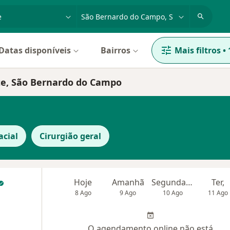
dade, doença ou nome
cidade ou região
Datas disponíveis
Bairros
Mais filtros
•
ite, São Bernardo do Campo
acial
Cirurgião geral
Hoje
Amanhã
Segunda-feira
Ter,
8 Ago
9 Ago
10 Ago
11 Ago
O agendamento online não está