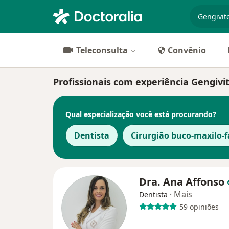
especiali
Teleconsulta
Convênio
Profissionais com experiência Gengiv
Qual especialização você está procurando?
Dentista
Cirurgião buco-maxilo-f
Dra. Ana Affonso
·
Mais
Dentista
59 opiniões