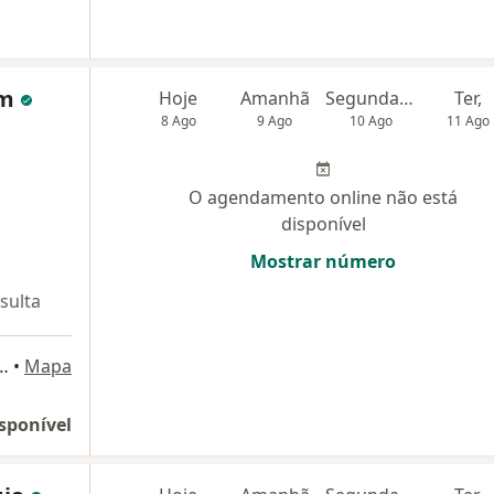
im
Hoje
Amanhã
Segunda-feira
Ter,
8 Ago
9 Ago
10 Ago
11 Ago
O agendamento online não está
disponível
Mostrar número
sulta
233, São Bernardo do Campo
•
Mapa
sponível