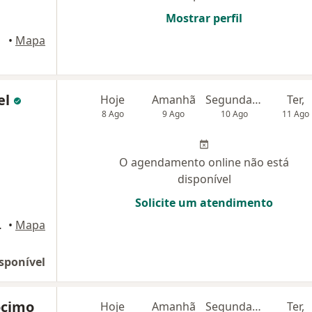
Mostrar perfil
•
Mapa
el
Hoje
Amanhã
Segunda-feira
Ter,
8 Ago
9 Ago
10 Ago
11 Ago
O agendamento online não está
disponível
Solicite um atendimento
o do Campo
•
Mapa
sponível
ócimo
Hoje
Amanhã
Segunda-feira
Ter,