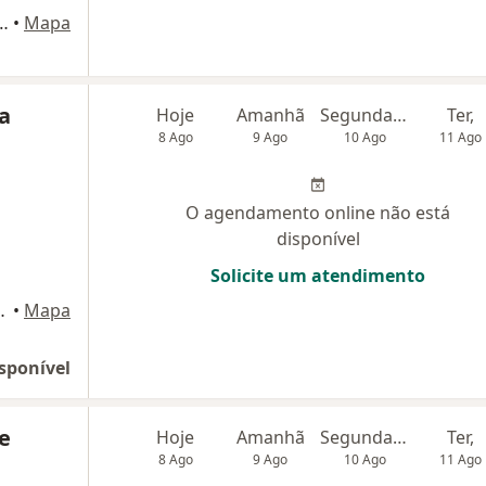
rgas 291, São Bernardo do Campo
•
Mapa
la
Hoje
Amanhã
Segunda-feira
Ter,
8 Ago
9 Ago
10 Ago
11 Ago
O agendamento online não está
disponível
Solicite um atendimento
São Bernardo do Campo
•
Mapa
sponível
e
Hoje
Amanhã
Segunda-feira
Ter,
8 Ago
9 Ago
10 Ago
11 Ago