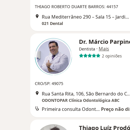
THIAGO ROBERTO DUARTE BARROS: 44157
Rua Mediterrâneo 290 – Sala 15 – Jardim do Mar – São Bernardo do Campo – SP, São Bernardo do Campo
021 Dental
Dr. Márcio Parpin
·
Mais
Dentista
2 opiniões
CRO/SP: 49075
Rua Santa Rita, 106, São Bernard
ODONTOPAR Clínica Odontológica ABC
Primeira consulta Odontológica
Preço não di
Thiago Luíz Prod