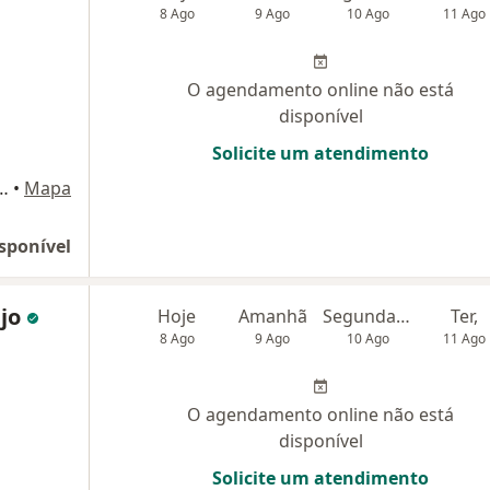
8 Ago
9 Ago
10 Ago
11 Ago
O agendamento online não está
disponível
Solicite um atendimento
o, 2123 sala 806, São Bernardo do Campo
•
Mapa
sponível
újo
Hoje
Amanhã
Segunda-feira
Ter,
8 Ago
9 Ago
10 Ago
11 Ago
O agendamento online não está
disponível
Solicite um atendimento