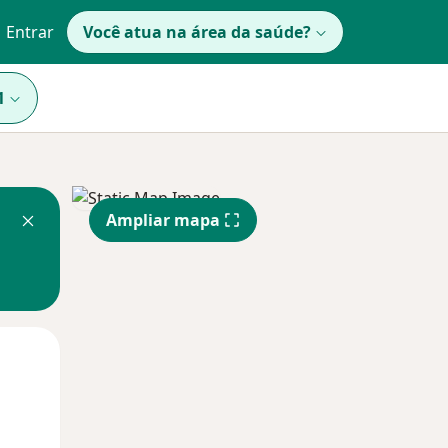
Entrar
Você atua na área da saúde?
1
Ampliar mapa
Qua
Qui,
Sex,
12 Ago
13 Ago
14 Ago