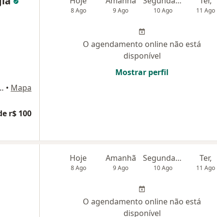
gia
Hoje
Amanhã
Segunda-feira
Ter,
8 Ago
9 Ago
10 Ago
11 Ago
O agendamento online não está
disponível
Mostrar perfil
233, São Bernardo do Campo
•
Mapa
de r$ 100
Hoje
Amanhã
Segunda-feira
Ter,
8 Ago
9 Ago
10 Ago
11 Ago
O agendamento online não está
disponível