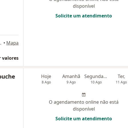
disponível
Solicite um atendimento
15, São Bernardo do Campo
•
Mapa
 valores
ouche
Hoje
Amanhã
Segunda-feira
Ter,
8 Ago
9 Ago
10 Ago
11 Ago
O agendamento online não está
disponível
Solicite um atendimento