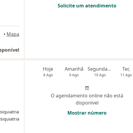
Solicite um atendimento
•
Mapa
sponível
Hoje
Amanhã
Segunda-feira
Ter,
8 Ago
9 Ago
10 Ago
11 Ago
O agendamento online não está
disponível
iquiatria
Mostrar número
siquiatria