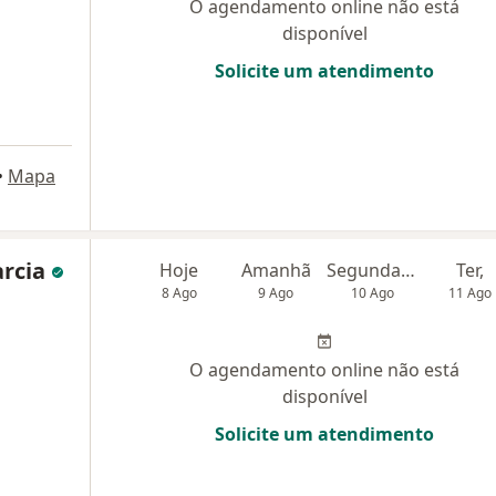
O agendamento online não está
disponível
Solicite um atendimento
•
Mapa
arcia
Hoje
Amanhã
Segunda-feira
Ter,
8 Ago
9 Ago
10 Ago
11 Ago
O agendamento online não está
disponível
Solicite um atendimento