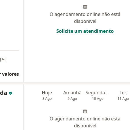
O agendamento online não está
disponível
Solicite um atendimento
pa
 valores
ida
Hoje
Amanhã
Segunda-feira
Ter,
8 Ago
9 Ago
10 Ago
11 Ago
O agendamento online não está
disponível