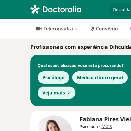
especiali
Teleconsulta
Convênio
Profissionais com experiência Dificul
Qual especialização você está procurando?
Psicólogo
Médico clínico geral
Veja mais
Fabiana Pires Vie
·
Mais
Psicóloga