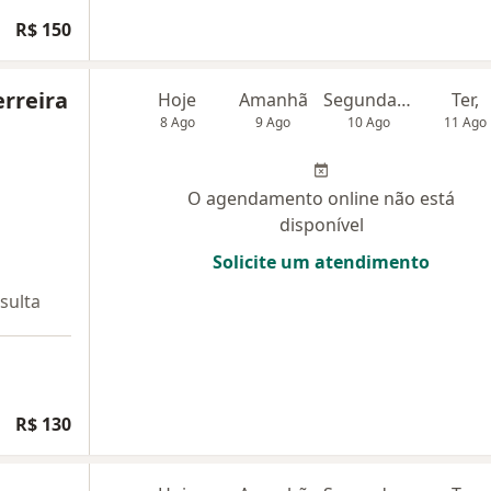
R$ 150
rreira
Hoje
Amanhã
Segunda-feira
Ter,
8 Ago
9 Ago
10 Ago
11 Ago
O agendamento online não está
disponível
Solicite um atendimento
sulta
R$ 130