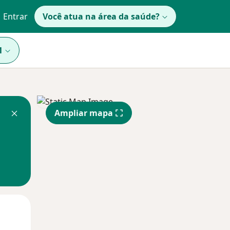
Entrar
Você atua na área da saúde?
1
Ampliar mapa
Qua
Qui,
Sex,
12 Ago
13 Ago
14 Ago