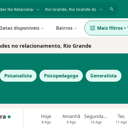
dade, doença ou nome
cidade ou região
Datas disponíveis
Bairros
Mais filtros
•
dades no relacionamento, Rio Grande
Psicanalista
Psicopedagogo
Generalista
ira
Hoje
Amanhã
Segunda-feira
Ter,
8 Ago
9 Ago
10 Ago
11 Ago