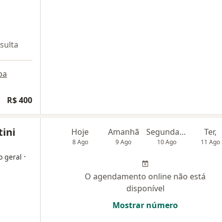
sulta
pa
R$ 400
ini
Hoje
Amanhã
Segunda-feira
Ter,
8 Ago
9 Ago
10 Ago
11 Ago
·
o geral
O agendamento online não está
disponível
Mostrar número