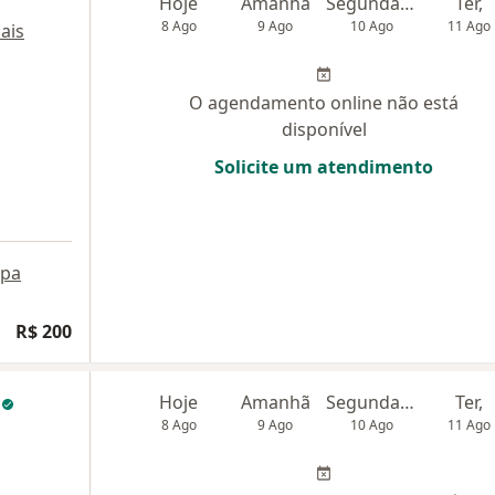
Hoje
Amanhã
Segunda-feira
Ter,
8 Ago
9 Ago
10 Ago
11 Ago
ais
O agendamento online não está
disponível
Solicite um atendimento
pa
R$ 200
o
Hoje
Amanhã
Segunda-feira
Ter,
8 Ago
9 Ago
10 Ago
11 Ago