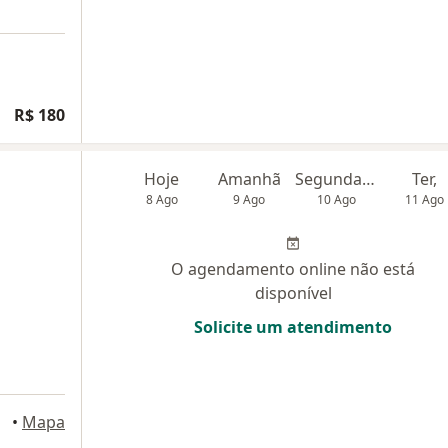
R$ 180
Hoje
Amanhã
Segunda-feira
Ter,
8 Ago
9 Ago
10 Ago
11 Ago
O agendamento online não está
disponível
Solicite um atendimento
•
Mapa