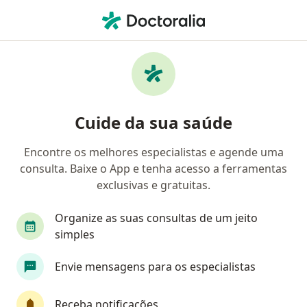
Men
Dislipidemias • Nova Iguaçu, Rio de Janeiro RJ
Filtros
• 1
Convênio
Mapa
Profissionais com experiência Dislipidemias,
Cuide da sua saúde
Nova Iguaçu
Encontre os melhores especialistas e agende uma
consulta. Baixe o App e tenha acesso a ferramentas
Qual especialização você está procurando?
exclusivas e gratuitas.
Nutricionista
Cardiologista
Médico clínic
Organize as suas consultas de um jeito
simples
Envie mensagens para os especialistas
Receba notificações