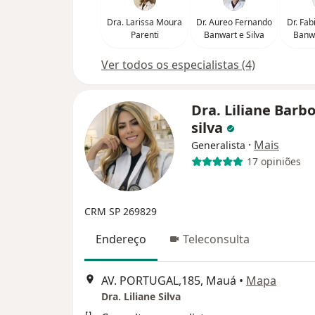
Dra. Larissa Moura
Dr. Aureo Fernando
Dr. Fa
Parenti
Banwart e Silva
Banwa
Ver todos os especialistas (4)
Dra. Liliane Barb
silva
·
Mais
Generalista
17 opiniões
CRM SP 269829
Endereço
Teleconsulta
AV. PORTUGAL,185, Mauá
•
Mapa
Dra. Liliane Silva