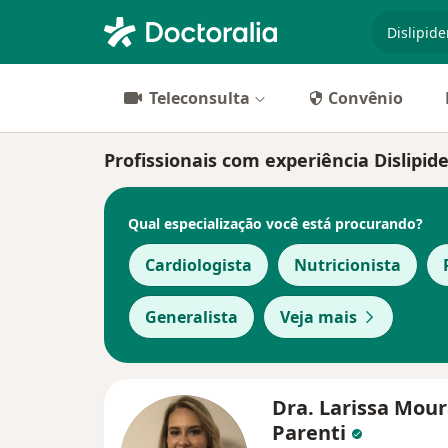
especiali
Teleconsulta
Convênio
Profissionais com experiência Dislipid
Qual especialização você está procurando?
Cardiologista
Nutricionista
Generalista
Veja mais
Dra. Larissa Mou
Parenti