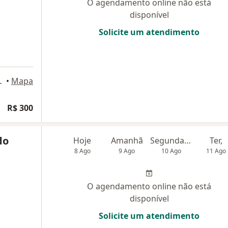
O agendamento online não está
disponível
Solicite um atendimento
ENTRO, Ribeirão Pires
•
Mapa
R$ 300
do
Hoje
Amanhã
Segunda-feira
Ter,
8 Ago
9 Ago
10 Ago
11 Ago
O agendamento online não está
disponível
Solicite um atendimento