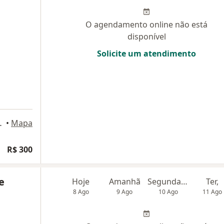
O agendamento online não está
disponível
Solicite um atendimento
ENTRO, Ribeirão Pires
•
Mapa
R$ 300
e
Hoje
Amanhã
Segunda-feira
Ter,
8 Ago
9 Ago
10 Ago
11 Ago