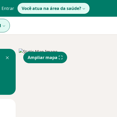
Entrar
Você atua na área da saúde?
1
Ampliar mapa
Qua
Qui,
Sex,
12 Ago
13 Ago
14 Ago