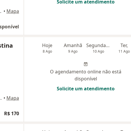
Solicite um atendimento
ala 15, Santo André
•
Mapa
sponível
stina
Hoje
Amanhã
Segunda-feira
Ter,
8 Ago
9 Ago
10 Ago
11 Ago
O agendamento online não está
disponível
Solicite um atendimento
a, Mauá - SP, 09310-030, Mauá
•
Mapa
R$ 170