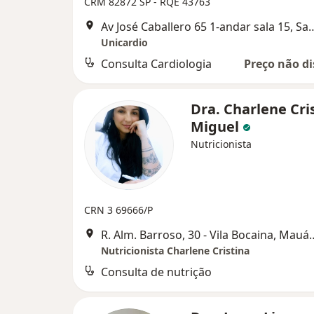
CRM 82872 SP - RQE 43763
Av José Caballero 65 1-andar s
Unicardio
Consulta Cardiologia
Preço não di
Dra. Charlene Cri
Miguel
Nutricionista
CRN 3 69666/P
R. Alm. Barroso, 30 - Vila Bocain
Nutricionista Charlene Cristina
Consulta de nutrição