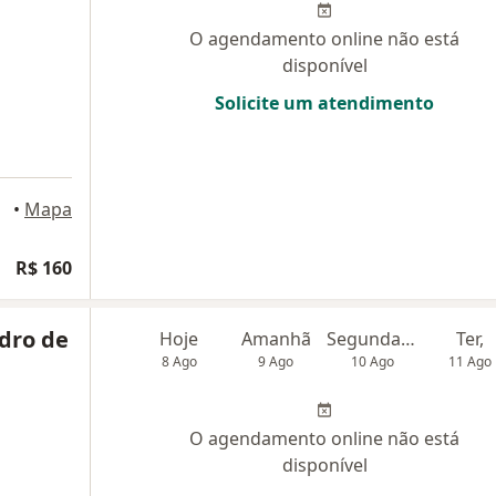
O agendamento online não está
disponível
Solicite um atendimento
•
Mapa
R$ 160
ndro de
Hoje
Amanhã
Segunda-feira
Ter,
8 Ago
9 Ago
10 Ago
11 Ago
O agendamento online não está
disponível