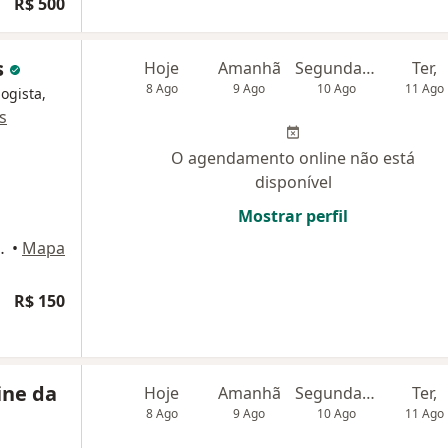
R$ 500
s
Hoje
Amanhã
Segunda-feira
Ter,
8 Ago
9 Ago
10 Ago
11 Ago
logista,
s
O agendamento online não está
disponível
Mostrar perfil
 247, Ribeirão Pires
•
Mapa
R$ 150
ine da
Hoje
Amanhã
Segunda-feira
Ter,
8 Ago
9 Ago
10 Ago
11 Ago