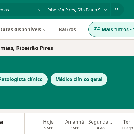
dade, doença ou nome
cidade ou região
Datas disponíveis
Bairros
Mais filtros
•
emias, Ribeirão Pires
Patologista clínico
Médico clínico geral
ra
Hoje
Amanhã
Segunda-feira
Ter,
8 Ago
9 Ago
10 Ago
11 Ago