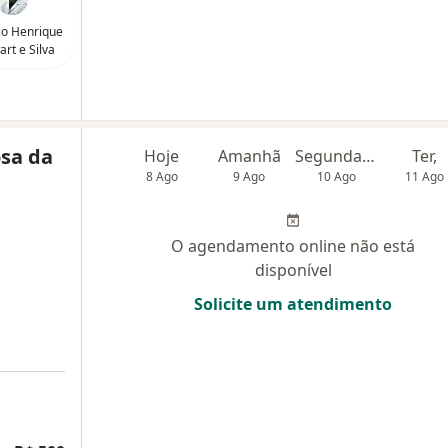
bio Henrique
rt e Silva
osa da
Hoje
Amanhã
Segunda-feira
Ter,
8 Ago
9 Ago
10 Ago
11 Ago
O agendamento online não está
disponível
Solicite um atendimento