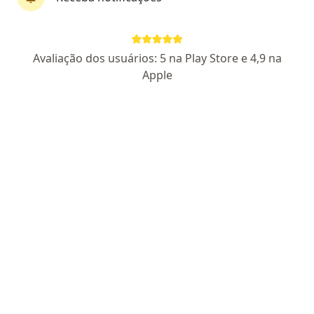
Dra. Debora Gonçalves Vieira de Freitas
Avaliação dos usuários: 5 na Play Store e 4,9 na
·
Mais
Cirurgião geral
Apple
106030 SP/ CBC
Cassiano Ricardo, 319 Sala 103, São José dos Campos
•
Mapa
Consultório particular
Consulta Cirurgia Geral
Preço não disponível
Esse especialista não oferece agendamento online para esse endereço.
Solicite um atendimento