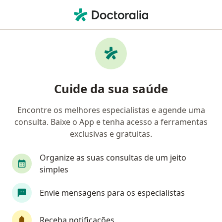
Men
Dispepsia • São José dos Campos, São Paulo SP
Filtros
• 1
Convênio
Mapa
Profissionais com experiência Dispepsia,
Cuide da sua saúde
São José dos Campos
Encontre os melhores especialistas e agende uma
consulta. Baixe o App e tenha acesso a ferramentas
Qual especialização você está procurando?
exclusivas e gratuitas.
Endoscopista
Cirurgião geral
Gastroenter
Organize as suas consultas de um jeito
simples
Envie mensagens para os especialistas
Receba notificações