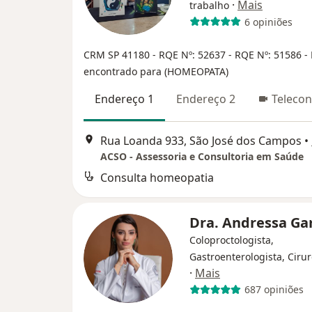
·
Mais
trabalho
6 opiniões
CRM SP 41180
- RQE Nº: 52637
- RQE Nº: 51586
-
encontrado para (HOMEOPATA)
Endereço 1
Endereço 2
Telecon
Rua Loanda 933, São José dos Campos
•
ACSO - Assessoria e Consultoria em Saúde
Consulta homeopatia
Dra. Andressa Ga
Coloproctologista,
Gastroenterologista, Cirur
·
Mais
687 opiniões