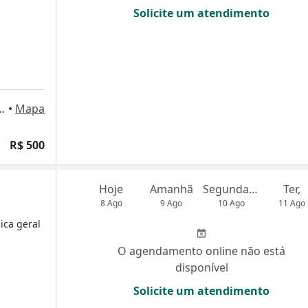
Solicite um atendimento
nco, 400, São José dos Campos
•
Mapa
R$ 500
Hoje
Amanhã
Segunda-feira
Ter,
8 Ago
9 Ago
10 Ago
11 Ago
nica geral
O agendamento online não está
disponível
Solicite um atendimento