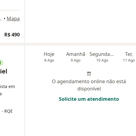
yana, São José dos Campos
•
Mapa
R$ 490
Hoje
Amanhã
Segunda-feira
Ter,
8 Ago
9 Ago
10 Ago
11 Ago
l
iel
O agendamento online não está
lista em
disponível
a
Solicite um atendimento
5
- RQE