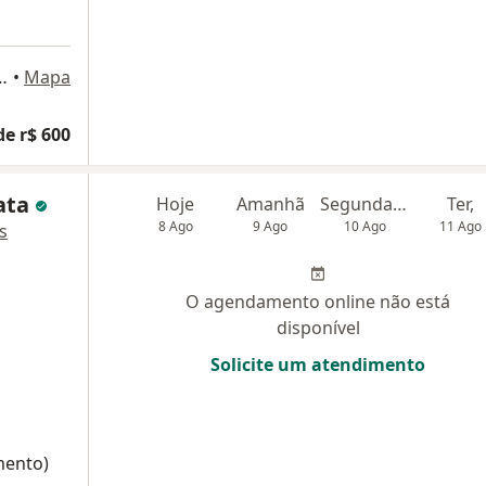
 sala 307, São José dos Campos
•
Mapa
de r$ 600
ata
Hoje
Amanhã
Segunda-feira
Ter,
8 Ago
9 Ago
10 Ago
11 Ago
s
O agendamento online não está
disponível
Solicite um atendimento
mento)