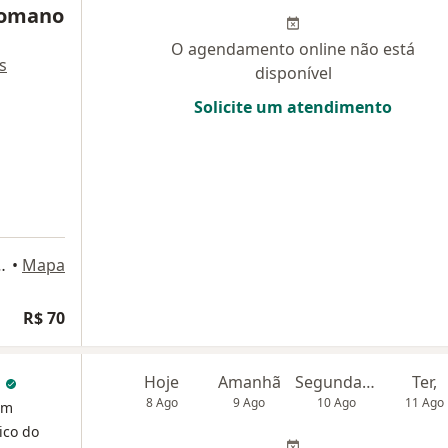
Romano
O agendamento online não está
s
disponível
Solicite um atendimento
, São José dos Campos
•
Mapa
R$ 70
o
Hoje
Amanhã
Segunda-feira
Ter,
8 Ago
9 Ago
10 Ago
11 Ago
em
ico do