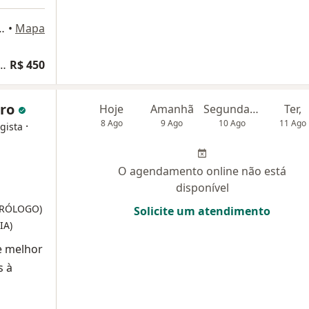
 319, São José dos Campos
•
Mapa
lta Endocrinologia e Metabologia
R$ 450
rro
Hoje
Amanhã
Segunda-feira
Ter,
8 Ago
9 Ago
10 Ago
11 Ago
·
gista
O agendamento online não está
disponível
UTRÓLOGO)
Solicite um atendimento
IA)
e melhor
s à