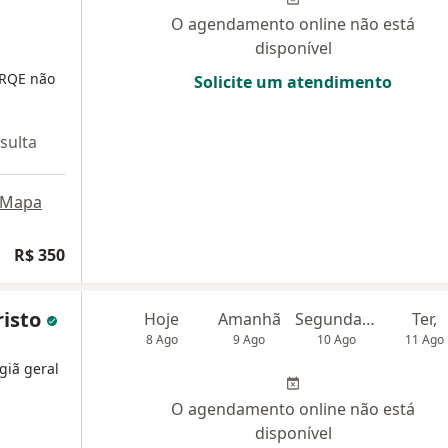
O agendamento online não está
disponível
 RQE não
Solicite um atendimento
sulta
Mapa
R$ 350
risto
Hoje
Amanhã
Segunda-feira
Ter,
8 Ago
9 Ago
10 Ago
11 Ago
giã geral
O agendamento online não está
disponível