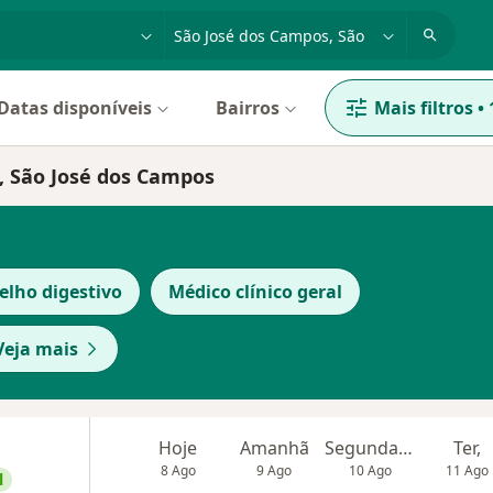
dade, doença ou nome
cidade ou região
Datas disponíveis
Bairros
Mais filtros
•
e, São José dos Campos
elho digestivo
Médico clínico geral
Veja mais
Hoje
Amanhã
Segunda-feira
Ter,
8 Ago
9 Ago
10 Ago
11 Ago
l