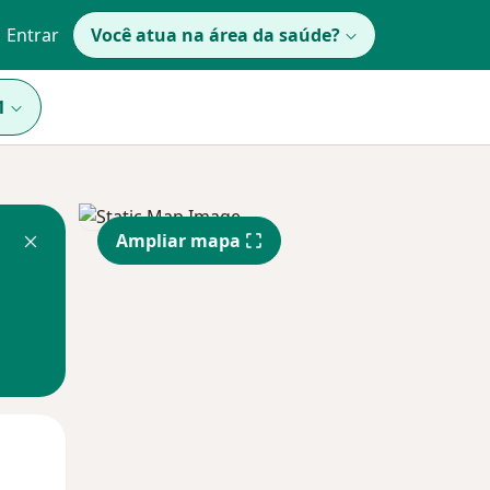
Entrar
Você atua na área da saúde?
1
Ampliar mapa
Qua
Qui,
Sex,
12 Ago
13 Ago
14 Ago