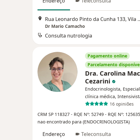
Endereço
Teleconsulta
Rua Leonardo Pinto da Cunha 133, Vila Ad
Dr Mario Camacho
Consulta nutrologia
Pagamento online
Parcelamento disponíve
Dra. Carolina Mac
Cezarini
Endocrinologista, Especia
clínica médica, Intensivist
16 opiniões
CRM SP 118327
- RQE Nº: 52749
- RQE Nº: 12563
nao encontrado para (ENDOCRINOLOGISTA)
Endereço
Teleconsulta