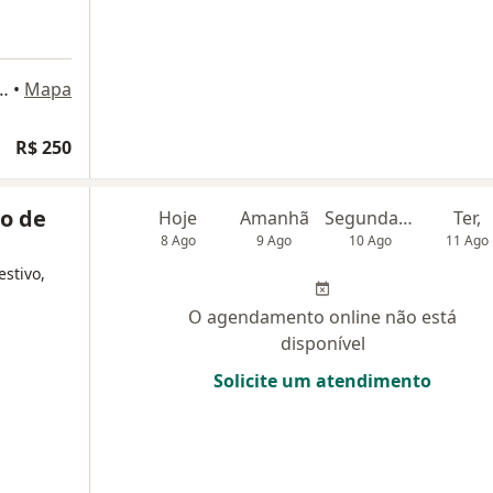
 Galvão 252, São José dos Campos
•
Mapa
R$ 250
o de
Hoje
Amanhã
Segunda-feira
Ter,
8 Ago
9 Ago
10 Ago
11 Ago
estivo,
O agendamento online não está
disponível
Solicite um atendimento