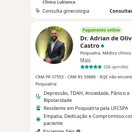
Clínica Lubianca
Consulta ginecologia
Consultar
Pagamento online
Dr. Adrian de Oliv
Castro
Psiquiatra, Médico clínico
Mais
208 opiniões
CRM PR 57553
- CRM RS 59886
- RQE não encont
Psiquiatria
Depressão, TDAH, Ansiedade, Pânico e
Bipolaridade
Residente em Psiquiatria pela UFCSPA
Empatia, Dedicação e Compromisso co
paciente
Pacientes fiéis