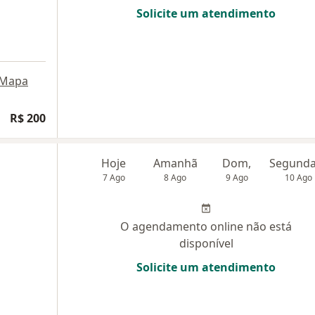
Solicite um atendimento
Mapa
R$ 200
Hoje
Amanhã
Dom,
7 Ago
8 Ago
9 Ago
10 Ago
O agendamento online não está
disponível
Solicite um atendimento