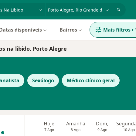
dade, doença ou nome
cidade ou região
Datas disponíveis
Bairros
Mais filtros
•
s na libido, Porto Alegre
analista
Sexólogo
Médico clínico geral
Hoje
Amanhã
Dom,
7 Ago
8 Ago
9 Ago
10 Ago
a