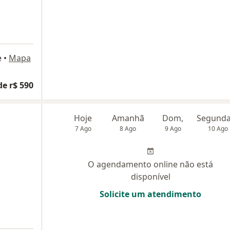
e
•
Mapa
de r$ 590
Hoje
Amanhã
Dom,
7 Ago
8 Ago
9 Ago
10 Ago
O agendamento online não está
disponível
Solicite um atendimento