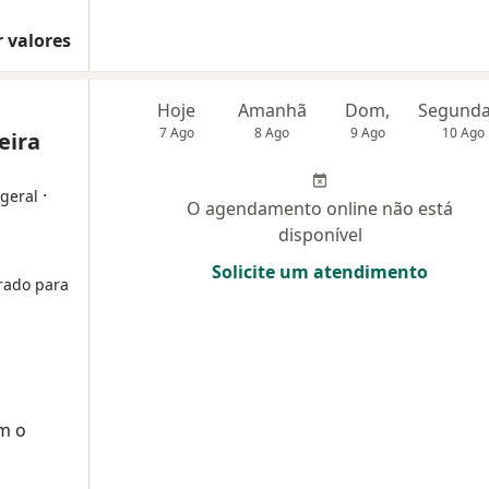
 valores
Hoje
Amanhã
Dom,
7 Ago
8 Ago
9 Ago
10 Ago
eira
·
 geral
O agendamento online não está
disponível
Solicite um atendimento
rado para
m o