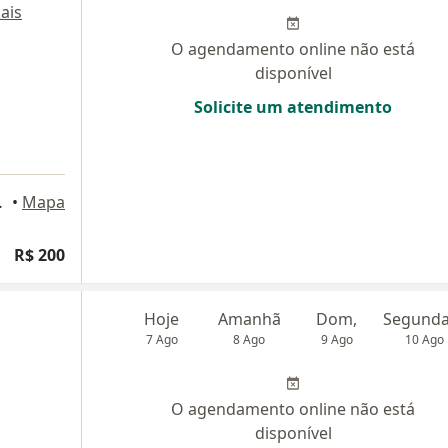
ais
O agendamento online não está
disponível
Solicite um atendimento
orto Alegre
•
Mapa
R$ 200
Hoje
Amanhã
Dom,
7 Ago
8 Ago
9 Ago
10 Ago
O agendamento online não está
disponível