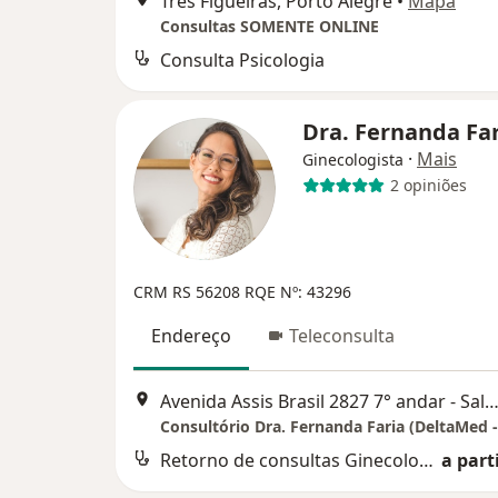
Três Figueiras, Porto Alegre
•
Mapa
Consultas SOMENTE ONLINE
Consulta Psicologia
Dra. Fernanda Fa
·
Mais
Ginecologista
2 opiniões
CRM RS 56208
RQE Nº: 43296
Endereço
Teleconsulta
Avenida Assis Brasil 2827 7° andar - Sala 717, Porto A
Retorno de consultas Ginecologia e Obstetrícia
a parti