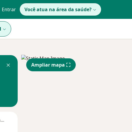
Entrar
Você atua na área da saúde?
1
Ampliar mapa
Segunda-feira
Ter,
Qua
Qui,
11 Ago
12 Ago
13 Ago