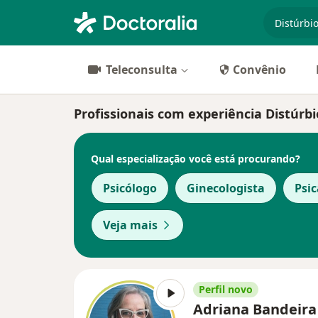
especiali
Teleconsulta
Convênio
Profissionais com experiência Distúrbio
Qual especialização você está procurando?
Psicólogo
Ginecologista
Psic
Veja mais
Perfil novo
Adriana Bandeir