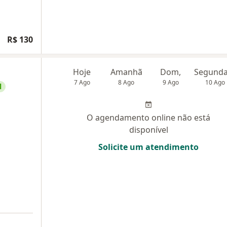
R$ 130
Hoje
Amanhã
Dom,
7 Ago
8 Ago
9 Ago
10 Ago
l
O agendamento online não está
disponível
Solicite um atendimento