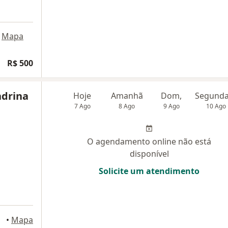
Mapa
R$ 500
ndrina
Hoje
Amanhã
Dom,
7 Ago
8 Ago
9 Ago
10 Ago
O agendamento online não está
disponível
Solicite um atendimento
egre
•
Mapa