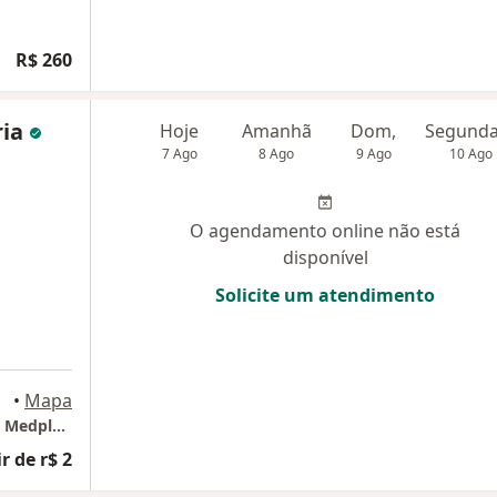
R$ 260
ria
Hoje
Amanhã
Dom,
7 Ago
8 Ago
9 Ago
10 Ago
O agendamento online não está
disponível
Solicite um atendimento
legre
•
Mapa
Consultório Dra. Fernanda Faria (DeltaMed - Medplex Eixo Norte)
r de r$ 2