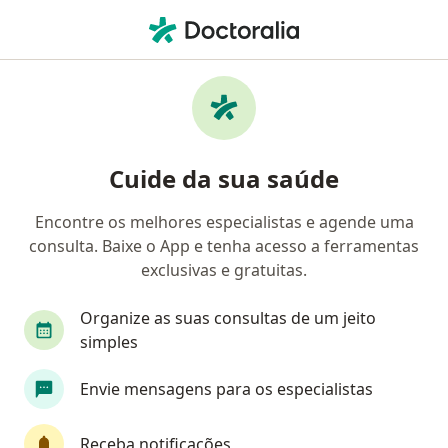
Men
Doença Crônica • São Caetano do Sul, São Paulo SP
Filtros
• 1
Convênio
Mapa
Profissionais com experiência Doença
Cuide da sua saúde
crônica, São Caetano do Sul
Encontre os melhores especialistas e agende uma
consulta. Baixe o App e tenha acesso a ferramentas
Qual especialização você está procurando?
exclusivas e gratuitas.
Psicólogo
Nutricionista
Médico de famíli
Organize as suas consultas de um jeito
simples
Envie mensagens para os especialistas
Receba notificações