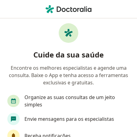
Men
Doença De Alzheimer • Rio de Janeiro, Rio de Janeiro RJ
Filtros
• 1
Convênio
Mapa
Profissionais com experiência Doença de
Cuide da sua saúde
Alzheimer, Rio de Janeiro
Encontre os melhores especialistas e agende uma
consulta. Baixe o App e tenha acesso a ferramentas
Qual especialização você está procurando?
exclusivas e gratuitas.
Neurologista
Psicólogo
Psiquiatra
Ge
Organize as suas consultas de um jeito
simples
Envie mensagens para os especialistas
Receba notificações