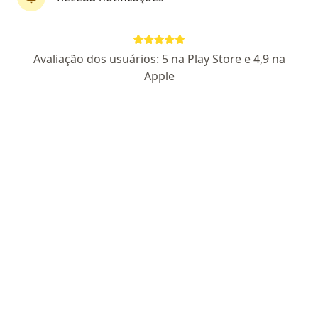
Perfil novo
Pagamento online
Avaliação dos usuários: 5 na Play Store e 4,9 na
Parcelamento disponível
Apple
Eder Gomes Vieira
·
Mais
Psicólogo
CRP 05/44900
Endereço
Teleconsulta
Avenida Treze de Maio 13, Rio de Janeiro
•
Mapa
Consultório Rio de Janeiro - Eder Vieira
Consulta Psicologia
R$ 120
Esse especialista não oferece agendamento online para esse endereço.
Solicite um atendimento