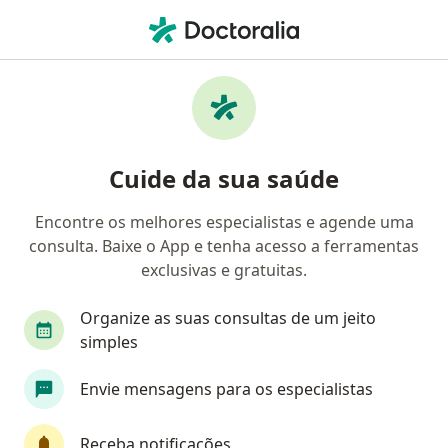
Men
Doença De Crohn • Praia Grande, São Paulo SP
Filtros
• 1
Convênio
Mapa
Profissionais com experiência Doença de
Cuide da sua saúde
Crohn, Praia Grande
Encontre os melhores especialistas e agende uma
consulta. Baixe o App e tenha acesso a ferramentas
Qual especialização você está procurando?
exclusivas e gratuitas.
Cirurgião geral
Coloproctologista
Endocri
Organize as suas consultas de um jeito
simples
Envie mensagens para os especialistas
Receba notificações