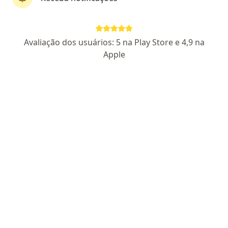
Dr. Bruno Oliveira Santos
Avaliação dos usuários: 5 na Play Store e 4,9 na
·
Mais
Cirurgião geral, Coloproctologista
Apple
163 opiniões
CRM SP 169517
- RQE Cirurgia Geral Nº: 132231
- RQE não
encontrado para (COLOPROCTOGISTA))
Pacientes fiéis
Endereço
Teleconsulta 1
Teleconsulta 2
Rua Botafogo 358, Praia Grande
•
Mapa
Clínica Médica Vascularis
Consulta Cirurgia Geral
R$ 300
Esse especialista não oferece agendamento online para esse endereço.
Solicite um atendimento