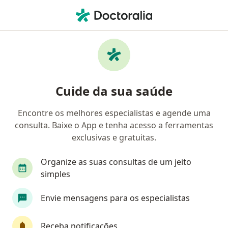
Men
Doenças Alérgicas • Santo André, São Paulo SP
Filtros
• 1
Convênio
Mapa
Profissionais com experiência Doenças
Cuide da sua saúde
alérgicas, Santo André
Encontre os melhores especialistas e agende uma
consulta. Baixe o App e tenha acesso a ferramentas
Qual especialização você está procurando?
exclusivas e gratuitas.
Pediatra
Alergista
Otorrino
Pneumol
Organize as suas consultas de um jeito
simples
Envie mensagens para os especialistas
Receba notificações