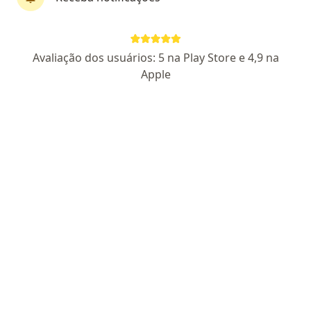
Dr. Anibal Borges Novais
Avaliação dos usuários: 5 na Play Store e 4,9 na
Pediatra
Apple
1709 opiniões
CRM SP 29061
RQE Nº: 57639
Pacientes fiéis
Rua Manoel Pedro Júnior, 381, Mauá
•
Mapa
CONSULTORIO INFANTIL DR ANIBAL
Consulta Pediatria
R$ 250
Esse especialista não oferece agendamento online para esse endereço.
Solicite um atendimento