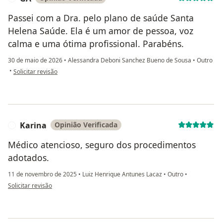
Passei com a Dra. pelo plano de saúde Santa
Helena Saúde. Ela é um amor de pessoa, voz
calma e uma ótima profissional. Parabéns.
30 de maio de 2026
•
Alessandra Deboni Sanchez Bueno de Sousa
•
Outro
na opinião do utilizador GA
•
Solicitar revisão
Karina
Opinião Verificada
K
Médico atencioso, seguro dos procedimentos
adotados.
11 de novembro de 2025
•
Luiz Henrique Antunes Lacaz
•
Outro
•
na opinião do utilizador Karina
Solicitar revisão