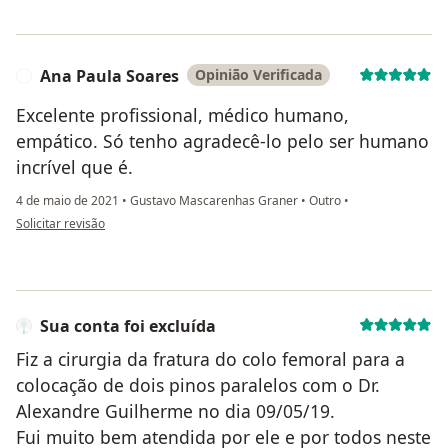
Ana Paula Soares
Opinião Verificada
A
Excelente profissional, médico humano,
empático. Só tenho agradecê-lo pelo ser humano
incrível que é.
4 de maio de 2021
•
Gustavo Mascarenhas Graner
•
Outro
•
na opinião do utilizador Ana Paula Soares
Solicitar revisão
Sua conta foi excluída
Fiz a cirurgia da fratura do colo femoral para a
colocação de dois pinos paralelos com o Dr.
Alexandre Guilherme no dia 09/05/19.
Fui muito bem atendida por ele e por todos neste