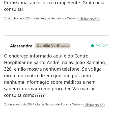
Profissional atenciosa e competente. Grata pela
consulta!
na opinião do utilizador 
2 de julho de 2025
•
Edna Regina Demetrio
•
Outro
•
Solicitar revisão
Alessandra
Opinião Verificada
A
O endereço informado aqui é do Centro
Hospitalar de Santo André, na av. João Ramalho,
326, e não mostra nenhum telefone. Se vc liga
direto no centro dizem que não possuem
nenhuma informação sobre médicos e nem
sabem informar como proceder. Vai marcar
consulta como?????
na opinião do utiliza
23 de agosto de 2024
•
Lena Nabuco de Abreu
•
Outro
•
Solicitar revisão