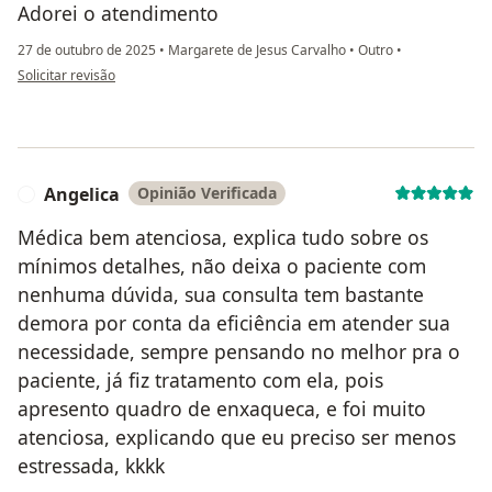
Adorei o atendimento
27 de outubro de 2025
•
Margarete de Jesus Carvalho
•
Outro
•
na opinião do utilizador NZK
Solicitar revisão
Angelica
Opinião Verificada
A
Médica bem atenciosa, explica tudo sobre os
mínimos detalhes, não deixa o paciente com
nenhuma dúvida, sua consulta tem bastante
demora por conta da eficiência em atender sua
necessidade, sempre pensando no melhor pra o
paciente, já fiz tratamento com ela, pois
apresento quadro de enxaqueca, e foi muito
atenciosa, explicando que eu preciso ser menos
estressada, kkkk