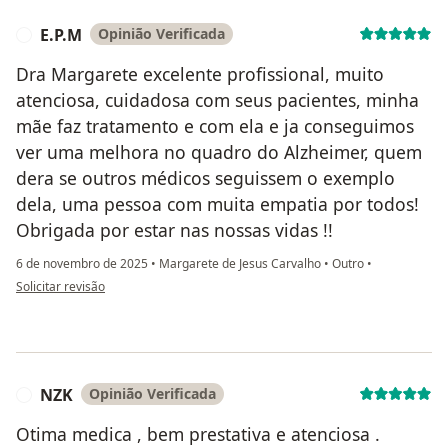
E.P.M
Opinião Verificada
E
Dra Margarete excelente profissional, muito
atenciosa, cuidadosa com seus pacientes, minha
mãe faz tratamento e com ela e ja conseguimos
ver uma melhora no quadro do Alzheimer, quem
dera se outros médicos seguissem o exemplo
dela, uma pessoa com muita empatia por todos!
Obrigada por estar nas nossas vidas !!
6 de novembro de 2025
•
Margarete de Jesus Carvalho
•
Outro
•
na opinião do utilizador E.P.M
Solicitar revisão
NZK
Opinião Verificada
N
Otima medica , bem prestativa e atenciosa .