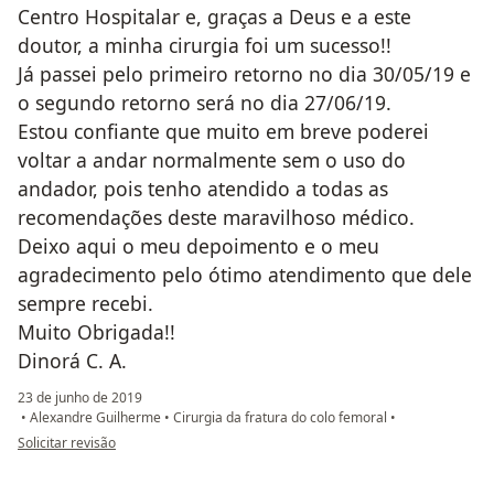
Centro Hospitalar e, graças a Deus e a este
doutor, a minha cirurgia foi um sucesso!!
Já passei pelo primeiro retorno no dia 30/05/19 e
o segundo retorno será no dia 27/06/19.
Estou confiante que muito em breve poderei
voltar a andar normalmente sem o uso do
andador, pois tenho atendido a todas as
recomendações deste maravilhoso médico.
Deixo aqui o meu depoimento e o meu
agradecimento pelo ótimo atendimento que dele
sempre recebi.
Muito Obrigada!!
Dinorá C. A.
23 de junho de 2019
•
Alexandre Guilherme
•
Cirurgia da fratura do colo femoral
•
na opinião do utilizador Sua conta foi excluída
Solicitar revisão