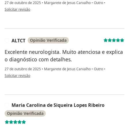
27 de outubro de 2025
•
Margarete de Jesus Carvalho
•
Outro
•
na opinião do utilizador Angelica
Solicitar revisão
ALTCT
Opinião Verificada
A
Excelente neurologista. Muito atenciosa e explica
o diagnóstico com detalhes.
27 de outubro de 2025
•
Margarete de Jesus Carvalho
•
Outro
•
na opinião do utilizador ALTCT
Solicitar revisão
Maria Carolina de Siqueira Lopes Ribeiro
M
Opinião Verificada