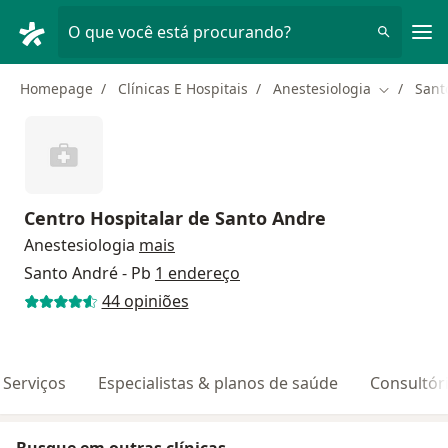
Men
O que você está procurando?
Homepage
Clínicas E Hospitais
Anestesiologia
Sant
Mudar de 
Centro Hospitalar de Santo Andre
Anestesiologia
mais
Santo André - Pb
1 endereço
44 opiniões
Serviços
Especialistas & planos de saúde
Consultór
Busque em outras clínicas