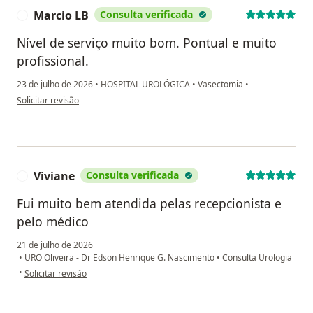
Marcio LB
Consulta verificada
M
Nível de serviço muito bom. Pontual e muito
profissional.
23 de julho de 2026
•
HOSPITAL UROLÓGICA
•
Vasectomia
•
na opinião do utilizador Marcio LB
Solicitar revisão
Viviane
Consulta verificada
V
Fui muito bem atendida pelas recepcionista e
pelo médico
21 de julho de 2026
•
URO Oliveira - Dr Edson Henrique G. Nascimento
•
Consulta Urologia
na opinião do utilizador Viviane
•
Solicitar revisão