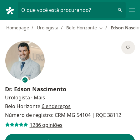
Men
O que você está procurando?
Homepage
Urologista
Belo Horizonte
Edson Nasci
Mudar de cidade
Dr.
Edson Nascimento
sobre as especializações
Urologista
·
Mais
Belo Horizonte
6 endereços
Número de registro: CRM MG 54104 | RQE 38112
1286 opiniões