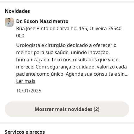
Novidades
Dr. Edson Nascimento
Rua Jose Pinto de Carvalho, 155, Oliveira 35540-
000
Urologista e cirurgião dedicado a oferecer o
melhor para sua saúde, unindo inovação,
humanização e foco nos resultados que você
merece. Com segurança e cuidado, valorizo cada
paciente como único. Agende sua consulta e sinta
a diferença!
Ler mais
10/01/2025
• PLANOS DE SAÚDE: Atendimento por convênio e
particular, com a possibilidade de emissão de
Mostrar mais novidades (2)
nota fiscal para reembolso de convênios.
• URGÊNCIA: Se for urgente, entre em contato
imediatamente para que possamos oferecer o
Serviços e preços