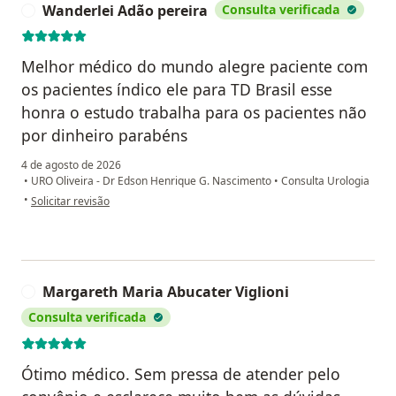
Wanderlei Adão pereira
Consulta verificada
W
Melhor médico do mundo alegre paciente com
os pacientes índico ele para TD Brasil esse
honra o estudo trabalha para os pacientes não
por dinheiro parabéns
4 de agosto de 2026
•
URO Oliveira - Dr Edson Henrique G. Nascimento
•
Consulta Urologia
na opinião do utilizador Wanderlei Adão pereira
•
Solicitar revisão
Margareth Maria Abucater Viglioni
M
Consulta verificada
Ótimo médico. Sem pressa de atender pelo