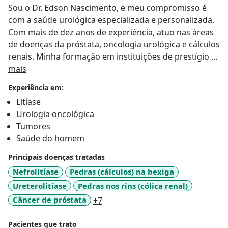
Sou o Dr. Edson Nascimento, e meu compromisso é
com a saúde urológica especializada e personalizada.
Com mais de dez anos de experiência, atuo nas áreas
de doenças da próstata, oncologia urológica e cálculos
renais. Minha formação em instituições de prestígio e
Sobre mim
a prática de técnicas cirúrgicas minimamente invasivas
mais
garantem um atendimento de excelência e confiança.
Experiência em:
Litíase
Acredite na importância de um cuidado especializado.
Urologia oncológica
Agende uma consulta utilizando a agenda disponível
Tumores
ao lado direito da página. Para mais informações,
Saúde do homem
entre em contato. Confira as avaliações de outros
pacientes e veja como posso ajudar.
Principais doenças tratadas
Nefrolitíase
Pedras (cálculos) na bexiga
Ureterolitíase
Pedras nos rins (cólica renal)
a11y_sr_more_diseases
Câncer de próstata
+7
Pacientes que trato