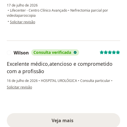
17 de julho de 2026
•
Lifecenter - Centro Clínico Avançado
•
Nefrectomia parcial por
videolaparoscopia
na opinião do utilizador Carla Ribeiro
•
Solicitar revisão
Wilson
Consulta verificada
W
Excelente médico,atencioso e comprometido
com a profissão
16 de julho de 2026
•
HOSPITAL UROLÓGICA
•
Consulta particular
•
na opinião do utilizador Wilson
Solicitar revisão
Veja mais
opiniões acima