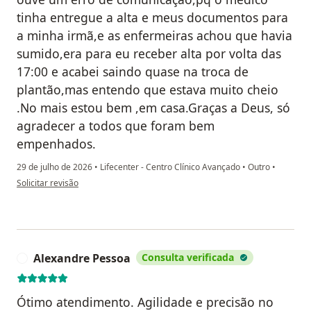
tinha entregue a alta e meus documentos para
a minha irmã,e as enfermeiras achou que havia
sumido,era para eu receber alta por volta das
17:00 e acabei saindo quase na troca de
plantão,mas entendo que estava muito cheio
.No mais estou bem ,em casa.Graças a Deus, só
agradecer a todos que foram bem
empenhados.
29 de julho de 2026
•
Lifecenter - Centro Clínico Avançado
•
Outro
•
na opinião do utilizador Renata Araújo Bretas
Solicitar revisão
Alexandre Pessoa
Consulta verificada
A
Ótimo atendimento. Agilidade e precisão no