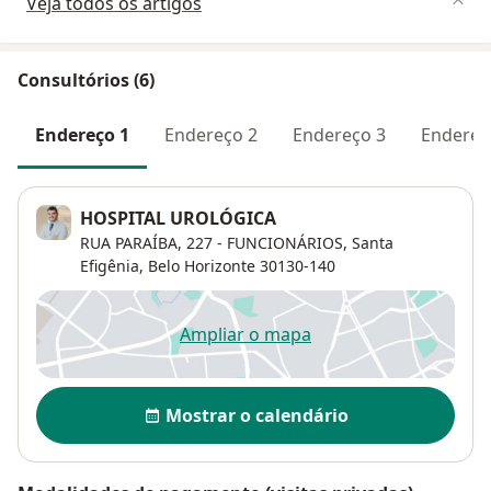
Veja todos os artigos
Consultórios (6)
Endereço 1
Endereço 2
Endereço 3
Endereç
HOSPITAL UROLÓGICA
RUA PARAÍBA, 227 - FUNCIONÁRIOS,
Santa
Efigênia
,
Belo Horizonte
30130-140
Ampliar o mapa
abre num novo separador
Disponibilidade
Mostrar o calendário