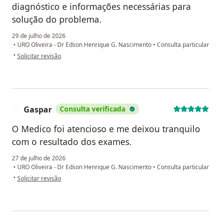
diagnóstico e informações necessárias para
solução do problema.
29 de julho de 2026
•
URO Oliveira - Dr Edson Henrique G. Nascimento
•
Consulta particular
na opinião do utilizador Alexandre Pessoa
•
Solicitar revisão
Gaspar
Consulta verificada
G
O Medico foi atencioso e me deixou tranquilo
com o resultado dos exames.
27 de julho de 2026
•
URO Oliveira - Dr Edson Henrique G. Nascimento
•
Consulta particular
na opinião do utilizador Gaspar
•
Solicitar revisão