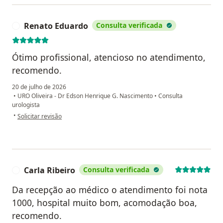
Renato Eduardo
Consulta verificada
R
Ótimo profissional, atencioso no atendimento,
recomendo.
20 de julho de 2026
•
URO Oliveira - Dr Edson Henrique G. Nascimento
•
Consulta
urologista
na opinião do utilizador Renato Eduardo
•
Solicitar revisão
Carla Ribeiro
Consulta verificada
C
Da recepção ao médico o atendimento foi nota
1000, hospital muito bom, acomodação boa,
recomendo.