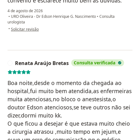
convênio e esclarece muito bem as dúvidas.
4 de agosto de 2026
•
URO Oliveira - Dr Edson Henrique G. Nascimento
•
Consulta
urologista
na opinião do utilizador Margareth Maria Abucater Viglioni
•
Solicitar revisão
Renata Araújo Bretas
Consulta verificada
R
Boa noite,desde o momento da chegada ao
hospital,fui muito bem atendida,as enfermeiras
muita atenciosas,no bloco o anestesista,o
doutor Edson atenciosos,se teve outros não sei
dizer,dormi muito kk.
O que ficou a desejar é que estava muito cheio
a cirurgia atrasou ,muito tempo em jejum,e
ouve um erro de comunicação,pq o médico