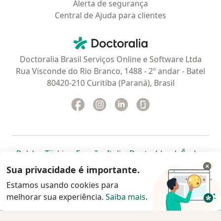
Alerta de segurança
Central de Ajuda para clientes
Contato
Doctoralia - Homepage
Doctoralia Brasil Serviços Online e Software Ltda
Rua Visconde do Rio Branco, 1488 - 2º andar - Batel
80420-210 Curitiba (Paraná), Brasil
Facebook
abre num novo separador
Instagram
abre num novo separador
Linkedin
abre num novo separad
Glassdoor
abre num novo se
abre num novo separador
abre num novo separador
abre num novo separador
abre num novo separado
abre num n
abre
Polska
,
Türkiye
,
España
,
Italia
,
Deutschland
,
Česko
,
abre num novo separador
abre num novo separador
abre num novo separador
abre num novo separa
abre num no
abre n
Portugal
,
México
,
Chile
,
Brasil
,
Argentina
,
Perú
,
Sua privacidade é importante.
abre num novo separad
Colombia
Estamos usando cookies para
melhorar sua experiência.
www.doctoralia.com.br © 2026 - Agende agora sua
Saiba mais
.
consulta