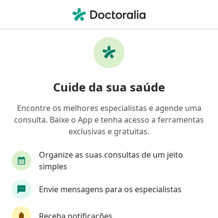
Men
Cirurgião Do Aparelho Digestivo • São Paulo, Brasil
Filtros
Convênio
Mapa
Cirurgiões do aparelho digestivo em São
Cuide da sua saúde
Paulo
Encontre os melhores especialistas e agende uma
consulta. Baixe o App e tenha acesso a ferramentas
Qual é o seu convênio?
exclusivas e gratuitas.
Unimed
Bradesco Saúde
Organize as suas consultas de um jeito
Sul América Saúde
Amil
simples
Envie mensagens para os especialistas
Golden Cross
Veja mais
Receba notificações