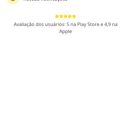
Avaliação dos usuários: 5 na Play Store e 4,9 na
Apple
First Class
Dr. Rodrigo Cañada Trofo Surjan
·
Mais
Cirurgião do aparelho digestivo, Cirurgião geral
10 opiniões
CRM 108348/SP
Nº Certificado:68175
Rua Barata Ribeiro, 237 - conjunto 64, São Paulo
•
Mapa
Clinica Dr. Rodrigo Surjan
Consulta Cirurgia do Aparelho Digestivo
R$ 950
Esse especialista não oferece agendamento online para esse endereço.