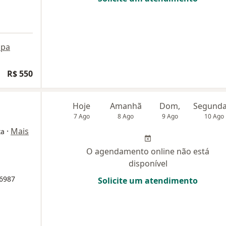
pa
R$ 550
a
Hoje
Amanhã
Dom,
7 Ago
8 Ago
9 Ago
10 Ago
·
Mais
ta
O agendamento online não está
disponível
6987
Solicite um atendimento