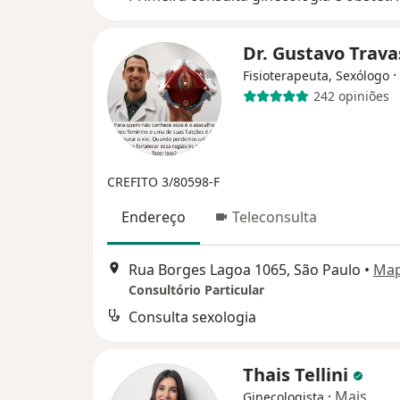
Dr. Gustavo Trav
·
Fisioterapeuta, Sexólogo
242 opiniões
CREFITO 3/80598-F
Endereço
Teleconsulta
Rua Borges Lagoa 1065, São Paulo
•
Ma
Consultório Particular
Consulta sexologia
Thais Tellini
·
Mais
Ginecologista