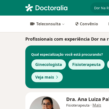
especiali
Teleconsulta
Convênio
Profissionais com experiência Dor na r
Qual especialização você está procurando?
Ginecologista
Fisioterapeuta
Veja mais
Dra. Ana Luiza P
·
Mais
Fisioterapeuta