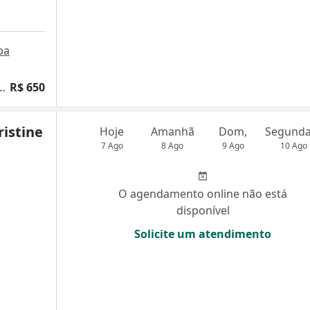
pa
a ginecologia e obstetrícia
R$ 650
ristine
Hoje
Amanhã
Dom,
7 Ago
8 Ago
9 Ago
10 Ago
O agendamento online não está
disponível
Solicite um atendimento