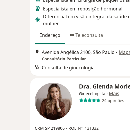
Especialista em cirurgia de pequenos l
Especialista em reposição hormonal
Diferencial em visão integral da saúde 
mulher
Endereço
Teleconsulta
Avenida Angélica 2100, São Paulo
•
Map
Consultório Particular
Consulta de ginecologia
Dra. Glenda Mori
·
Mais
Ginecologista
24 opiniões
CRM SP 219806
- RQE Nº: 131332