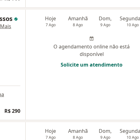
assos
Hoje
Amanhã
Dom,
7 Ago
8 Ago
9 Ago
10 Ago
Mais
O agendamento online não está
disponível
Solicite um atendimento
pa
R$ 290
Hoje
Amanhã
Dom,
7 Ago
8 Ago
9 Ago
10 Ago