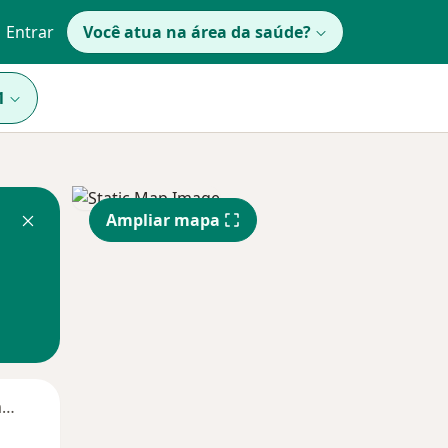
Entrar
Você atua na área da saúde?
1
Ampliar mapa
Segunda-feira
Ter,
Qua
Qui,
11 Ago
12 Ago
13 Ago