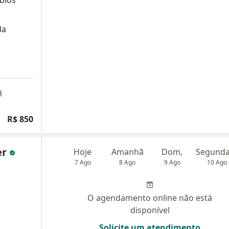
ábios
da
a
R$ 850
er
Hoje
Amanhã
Dom,
7 Ago
8 Ago
9 Ago
10 Ago
O agendamento online não está
disponível
Solicite um atendimento