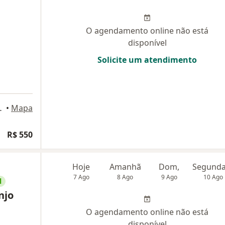
O agendamento online não está
disponível
Solicite um atendimento
1, São Paulo
•
Mapa
R$ 550
Hoje
Amanhã
Dom,
7 Ago
8 Ago
9 Ago
10 Ago
l
njo
O agendamento online não está
disponível