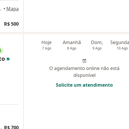
alia Franco, São Paulo
•
Mapa
R$ 500
Hoje
Amanhã
Dom,
7 Ago
8 Ago
9 Ago
10 Ago
l
rto
O agendamento online não está
disponível
Solicite um atendimento
a ginecologia e obstetrícia
R$ 700