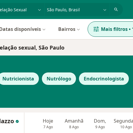
dade, doença ou nome
cidade ou região
Datas disponíveis
Bairros
Mais filtros
•
elação sexual, São Paulo
Nutricionista
Nutrólogo
Endocrinologista
alazzo
Hoje
Amanhã
Dom,
7 Ago
8 Ago
9 Ago
10 Ago