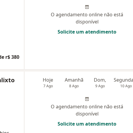
O agendamento online não está
disponível
Solicite um atendimento
de r$ 380
alixto
Hoje
Amanhã
Dom,
7 Ago
8 Ago
9 Ago
10 Ago
O agendamento online não está
disponível
Solicite um atendimento