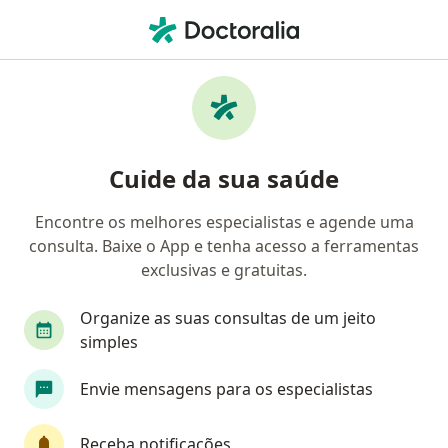
Men
Gravidez • São Paulo, Brasil
Filtros
• 1
Convênio
Mapa
Profissionais com experiência Gravidez, São
Cuide da sua saúde
Paulo
Encontre os melhores especialistas e agende uma
consulta. Baixe o App e tenha acesso a ferramentas
Qual especialização você está procurando?
exclusivas e gratuitas.
Ginecologista
Nutricionista
Mastologista
Organize as suas consultas de um jeito
simples
Envie mensagens para os especialistas
Receba notificações