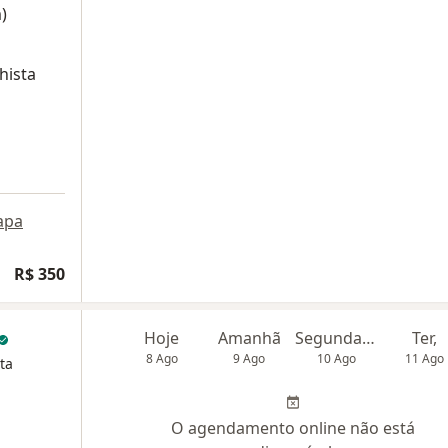
)
hista
apa
R$ 350
Hoje
Amanhã
Segunda-feira
Ter,
8 Ago
9 Ago
10 Ago
11 Ago
ta
O agendamento online não está