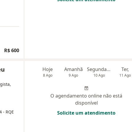
R$ 600
eu
Hoje
Amanhã
Segunda-feira
Ter,
8 Ago
9 Ago
10 Ago
11 Ago
gista,
O agendamento online não está
disponível
54
- RQE
Solicite um atendimento