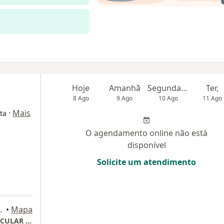
Hoje
Amanhã
Segunda-feira
Ter,
8 Ago
9 Ago
10 Ago
11 Ago
·
Mais
ta
O agendamento online não está
disponível
Solicite um atendimento
, São Bernardo do Campo
•
Mapa
AZ - Serviços Médicos - SBC | APENAS PARTICULAR - ENDOCRINOLOGIA E NUTROLOGIA