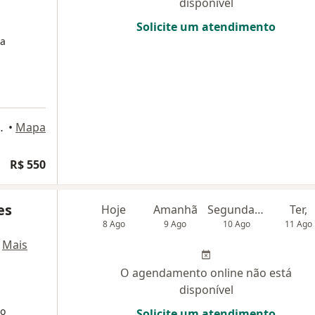
disponível
Solicite um atendimento
ra
ndar, Santo André
•
Mapa
R$ 550
es
Hoje
Amanhã
Segunda-feira
Ter,
8 Ago
9 Ago
10 Ago
11 Ago
·
Mais
O agendamento online não está
disponível
ão
Solicite um atendimento