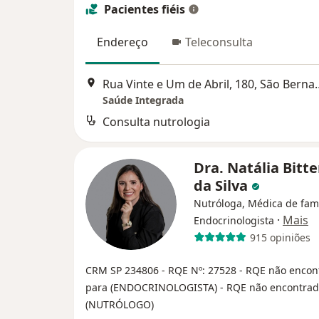
Pacientes fiéis
Endereço
Teleconsulta
Rua Vinte e Um de Abril
Saúde Integrada
Consulta nutrologia
Dra. Natália Bitt
da Silva
Nutróloga, Médica de famí
·
Mais
Endocrinologista
915 opiniões
CRM SP 234806
- RQE Nº: 27528
- RQE não encon
para (ENDOCRINOLOGISTA)
- RQE não encontrad
(NUTRÓLOGO)