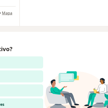
•
Mapa
tivo?
res