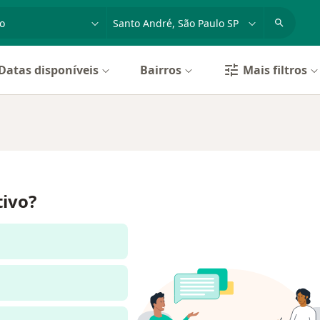
dade, doença ou nome
cidade ou região
Datas disponíveis
Bairros
Mais filtros
tivo?