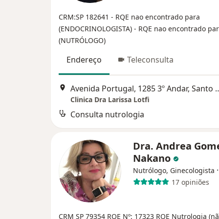
CRM:SP 182641
- RQE nao encontrado para
(ENDOCRINOLOGISTA)
- RQE nao encontrado pa
(NUTRÓLOGO)
Endereço
Teleconsulta
Avenida Portugal, 1285 3º A
Clinica Dra Larissa Lotfi
Consulta nutrologia
Dra. Andrea Gom
Nakano
Nutrólogo, Ginecologista
17 opiniões
CRM SP 79354
RQE Nº: 17323
RQE Nutrologia (n