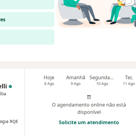
res
Hoje
Amanhã
Segunda-feira
Ter,
8 Ago
9 Ago
10 Ago
11 Ago
lli
lia
O agendamento online não está
disponível
logia
RQE
Solicite um atendimento