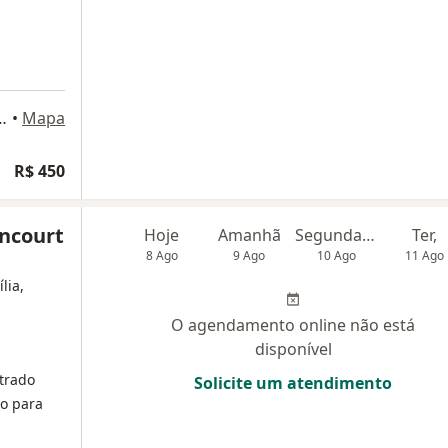
, 180, São Bernardo do Campo
•
Mapa
R$ 450
encourt
Hoje
Amanhã
Segunda-feira
Ter,
8 Ago
9 Ago
10 Ago
11 Ago
lia,
O agendamento online não está
disponível
trado
Solicite um atendimento
o para