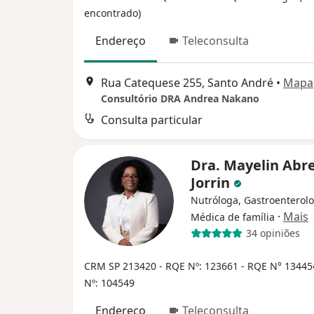
encontrado)
Endereço
Teleconsulta
Rua Catequese 255, Santo André
•
Mapa
Consultório DRA Andrea Nakano
Consulta particular
Dra. Mayelin Abr
Jorrin
Nutróloga, Gastroenterolo
·
Mais
Médica de família
34 opiniões
CRM SP 213420
- RQE Nº: 123661
- RQE N° 1344
Nº: 104549
Endereço
Teleconsulta