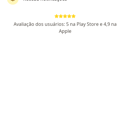
Dr. Ulysses Ribeiro Júnior
Avaliação dos usuários: 5 na Play Store e 4,9 na
·
Mais
Cirurgião do aparelho digestivo, Coloproctologista
Apple
29 opiniões
CRM SP 56337
- RQE não encontrado (CURURGIÃO DO
APARELHO DIGESTIVO)
- RQE não encontrado
(COLOPROCTOLOGISTA)
Rua Doutor Rafael de Barros 209, São Paulo
•
Mapa
Health Clinic Sao Paulo
Consulta Cirurgia do Aparelho Digestivo
R$ 700
Esse especialista não oferece agendamento online para esse endereço.
Solicite um atendimento