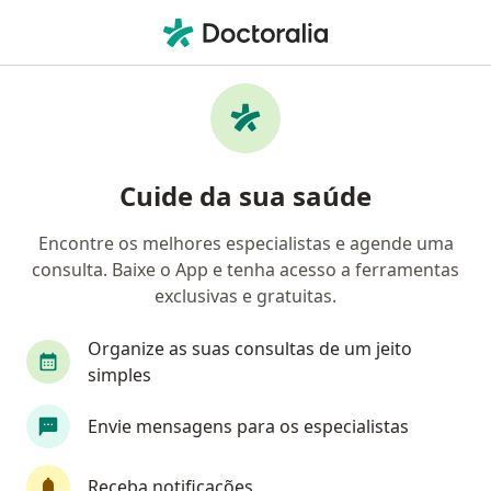
Men
Hérnia Femoral • São Paulo, Brasil
Filtros
• 1
Convênio
Mapa
Profissionais com experiência Hérnia
Cuide da sua saúde
Femoral, São Paulo
Encontre os melhores especialistas e agende uma
consulta. Baixe o App e tenha acesso a ferramentas
Qual especialização você está procurando?
exclusivas e gratuitas.
Cirurgião geral
Cirurgião do aparelho digestiv
Organize as suas consultas de um jeito
simples
Envie mensagens para os especialistas
Receba notificações