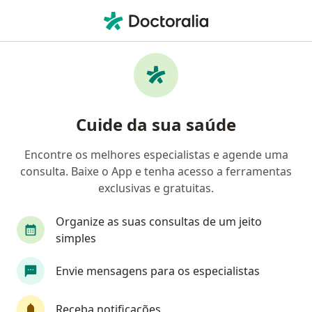
Men
Hidrocefalia • Maceió, Alagoas AL
Filtros
• 1
Convênio
Mapa
Profissionais com experiência Hidrocefalia,
Cuide da sua saúde
Maceió
Encontre os melhores especialistas e agende uma
consulta. Baixe o App e tenha acesso a ferramentas
Qual especialização você está procurando?
exclusivas e gratuitas.
Neurocirurgião
Neurologista
Médico clíni
Organize as suas consultas de um jeito
simples
Envie mensagens para os especialistas
Receba notificações