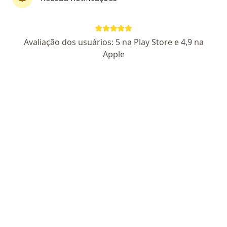
Dra. Moana Vergetti Malta
Avaliação dos usuários: 5 na Play Store e 4,9 na
·
Mais
Neurocirurgiã
Apple
150 opiniões
CRM: 4987-AL
RQE 3364
Endereço 1
Endereço 2
Teleconsulta
Rua Engenheiro Mario de Gusmão, Maceió
•
Mapa
ANGIOS - Medicina Avançada - Edifício Evolution, sala 815
Consulta médica
a partir de r$ 400
Esse especialista não oferece agendamento online para esse endereço.
Solicite um atendimento