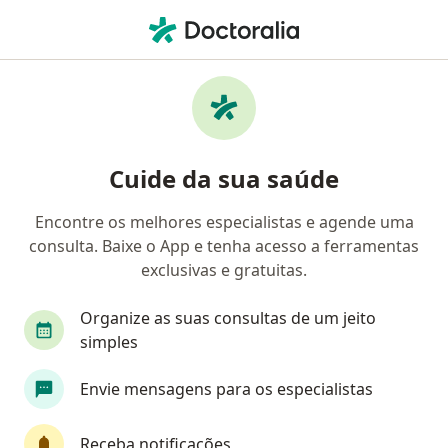
Men
Hipertensão Renovascular • Rio de Janeiro, Rio de Janeiro RJ
Filtros
• 1
Convênio
Mapa
Profissionais com experiência Hipertensão
Cuide da sua saúde
Renovascular, Rio de Janeiro
Encontre os melhores especialistas e agende uma
consulta. Baixe o App e tenha acesso a ferramentas
Qual especialização você está procurando?
exclusivas e gratuitas.
Nefrologista
Angiologista
Médico clínico 
Organize as suas consultas de um jeito
simples
Envie mensagens para os especialistas
Receba notificações