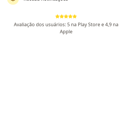
Dr. André Meireles Elias Calil
Avaliação dos usuários: 5 na Play Store e 4,9 na
Nefrologista
Apple
5 opiniões
CRM RJ 62018-1
RQE não encontrado para Nefrologia
Endereço
Teleconsulta
Boulevard 28 de Setembro 389, Rio de Janeiro
•
Mapa
consultorio mazza
Consulta Nefrologia
R$ 450
Esse especialista não oferece agendamento online para esse endereço.
Solicite um atendimento