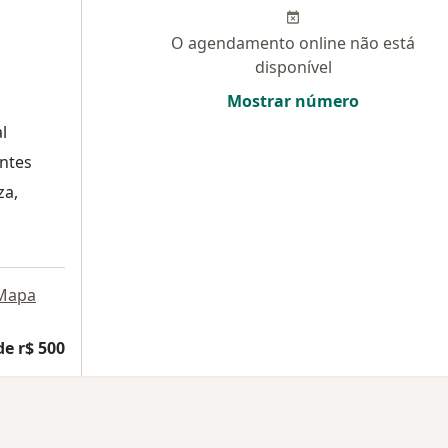
O agendamento online não está
disponível
Mostrar número
l
entes
za,
Mapa
de r$ 500