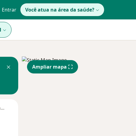
Entrar
Você atua na área da saúde?
1
Ampliar mapa
Segunda-feira
Ter,
Qua
Qui,
11 Ago
12 Ago
13 Ago