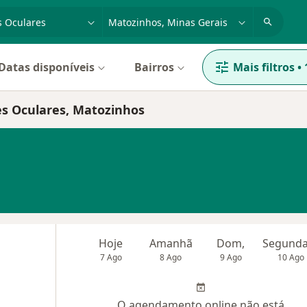
dade, doença ou nome
cidade ou região
Datas disponíveis
Bairros
Mais filtros
•
es Oculares, Matozinhos
Hoje
Amanhã
Dom,
7 Ago
8 Ago
9 Ago
10 Ago
O agendamento online não está