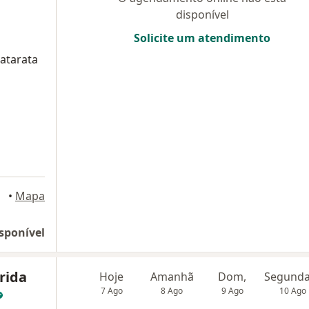
disponível
Solicite um atendimento
Catarata
oldo
•
Mapa
sponível
rida
Hoje
Amanhã
Dom,
7 Ago
8 Ago
9 Ago
10 Ago