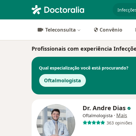
especiali
Teleconsulta
Convênio
Profissionais com experiência Infecçõ
Qual especialização você está procurando?
Oftalmologista
Dr. Andre Dias
·
Mais
Oftalmologista
363 opiniões