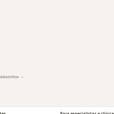
 Matozinhos
Matozinhos
r de cidade
Mudar de cidade
tes
Para especialistas e clínic